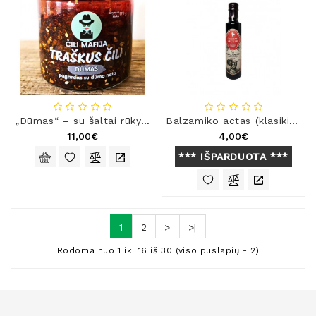
„Dūmas“ – su šaltai rūkytu aliejumi
Balzamiko actas (klasikinis)
11,00€
4,00€
*** IŠPARDUOTA ***
1
2
>
>|
Rodoma nuo 1 iki 16 iš 30 (viso puslapių - 2)