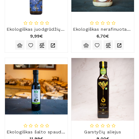
Natūralios
Žvakės
Namų
Kvapai
Ekologiškas juodgrūdžių (juodųjų kmynų) aliejus, nerafinuotas, šalto spaudimo
Ekologiškas nerafinuotas šalto spaudimo kokosų aliejus
9,99€
6,70€
Eteriniai
Aliejai
Kosmetika
Higienos
Priemonės
Kūdikiams
Pirties
Reikalai
Indai
Dovanos
Ekologiškas šalto spaudimo avokadų aliejus
Garstyčių aliejus
11,99€
9,00€