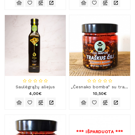
Saulėgrąžų aliejus
„Česnako bomba“ su traškiais česnako gabalėliais
4,00€
10,50€
*** IŠPARDUOTA ***