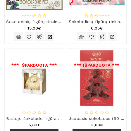
Šokoladinių figūrų rinkinys „Šokoladinė pica“
Šokoladinių figūrų rinkinys „Šokoladiniai pieštukai“
15,90€
6,95€
*** IŠPARDUOTA ***
*** IŠPARDUOTA ***
Baltojo šokolado figūra „Zuikutis“
Juodasis šokoladas (50 %) su spanguolėmis „Šventinė eglutė“
6,83€
3,68€