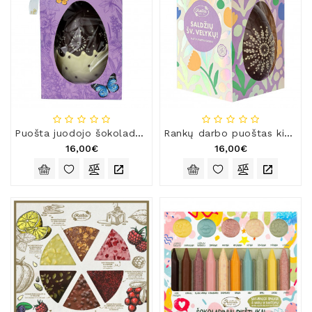
Puošta juodojo šokolado figūra „Šokoladinis margutis“, 200 g
Rankų darbo puoštas kiaušinis, 200 g
16,00€
16,00€