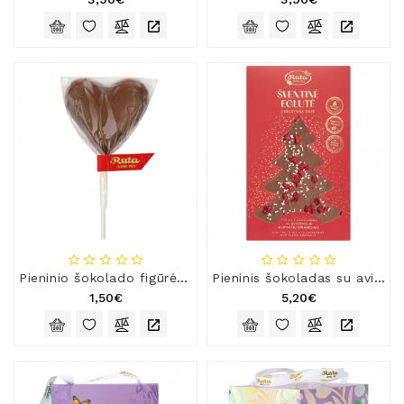
Pieninio šokolado figūrėlė ant pagaliuko „Širdelė“
Pieninis šokoladas su avietėmis „Šventinė eglutė“
1,50€
5,20€