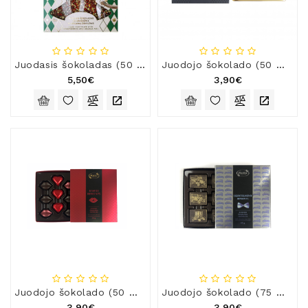
Natūralios
Žvakės
Namų
Kvapai
Juodasis šokoladas (50 %) su braškėmis ir apelsinų žievelėmis „Šventinė eglutė“
Juodojo šokolado (50 %) figūra „Laimės pasaga“
5,50€
3,90€
Eteriniai
Aliejai
Kosmetika
Higienos
Priemonės
Kūdikiams
Pirties
Reikalai
Indai
Dovanos
Juodojo šokolado (50 %) figūrėlės „Damos rinkinys“
Juodojo šokolado (75 %) figūrėlės „Džentelmeno rinkinys“
3,90€
3,90€