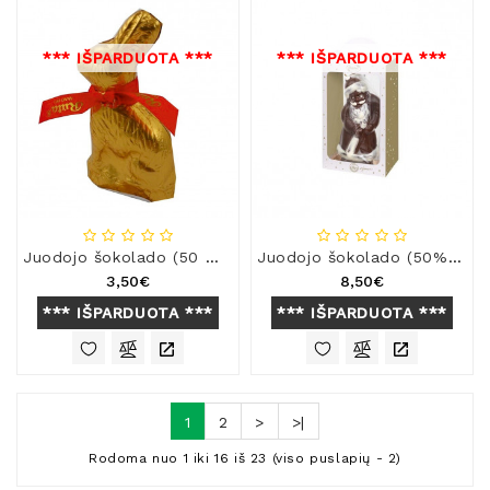
*** IŠPARDUOTA ***
*** IŠPARDUOTA ***
Juodojo šokolado (50 %) figūra „Zuikutis“
Juodojo šokolado (50%) figūra „Kalėdų senis“
3,50€
8,50€
*** IŠPARDUOTA ***
*** IŠPARDUOTA ***
1
2
>
>|
Rodoma nuo 1 iki 16 iš 23 (viso puslapių - 2)