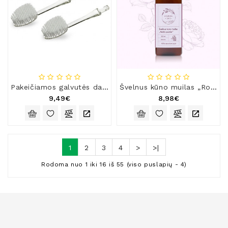
Pakeičiamos galvutės dantų šepetėliui „Radius Source“, vidutinio kietumo šereliais
Švelnus kūno muilas „Rožės purslai“
9,49€
8,98€
1
2
3
4
>
>|
Rodoma nuo 1 iki 16 iš 55 (viso puslapių - 4)