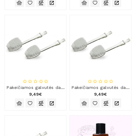
Pakeičiamos galvutės dantų šepetėliui „Radius Source“, labai minkštais šereliais
Pakeičiamos galvutės dantų šepetėliui „Radius Source“, minkštais šereliais
9,49€
9,49€