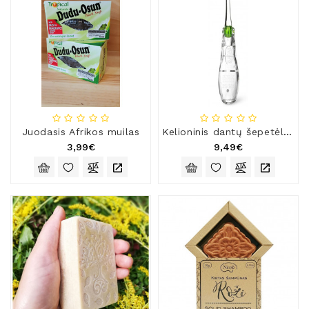
Juodasis Afrikos muilas
Kelioninis dantų šepetėlis „Radius Tour Travel“
3,99€
9,49€