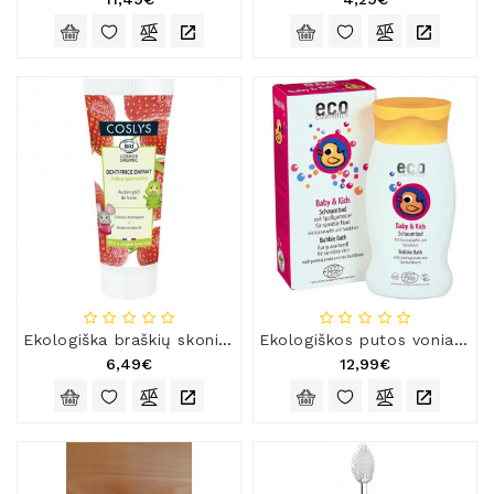
Ekologiška braškių skonio dantų pasta pieniniams dantims
Ekologiškos putos voniai kūdikiams ir vaikams su granatais ir šaltalankiais
6,49€
12,99€