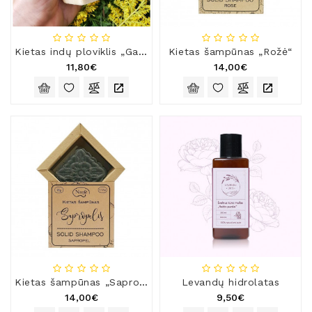
Kietas indų ploviklis „Garstyčia“ (su kokosų aliejumi, soda ir garstyčių milteliais)
Kietas šampūnas „Rožė“
11,80€
14,00€
Kietas šampūnas „Sapropelis“
Levandų hidrolatas
14,00€
9,50€