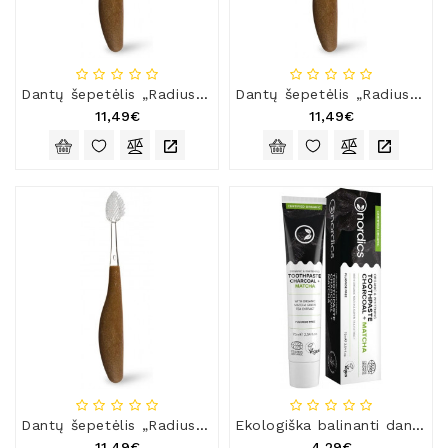
Natūralios
Žvakės
Namų
Kvapai
Dantų šepetėlis „Radius Source“ labai minkštais šereliais
Dantų šepetėlis „Radius Source“ minkštais šereliais
11,49€
11,49€
Eteriniai
Aliejai
Kosmetika
Higienos
Priemonės
Kūdikiams
Pirties
Reikalai
Indai
Dovanos
Dantų šepetėlis „Radius Source“ vidutinio kietumo šereliais
Ekologiška balinanti dantų pasta su anglimi ir matcha
11,49€
4,29€