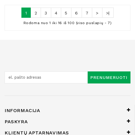
1
2
3
4
5
6
7
>
>|
Rodoma nuo 1 iki 16 iš 100 (viso puslapių - 7)
PRENUMERUOTI
INFORMACIJA
PASKYRA
KLIENTŲ APTARNAVIMAS