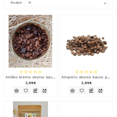
Rodyti:
Natūralios
Žvakės
Namų
Kvapai
Eteriniai
Aliejai
Kosmetika
Higienos
Priemonės
Kūdikiams
Airiško kremo skonio kavos pupelės
Amareto skonio kavos pupelės
Pirties
3,99€
3,99€
Reikalai
Indai
Dovanos