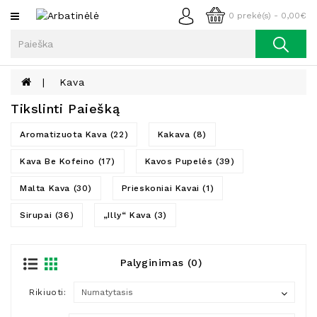
Kategorijos
0 prekė(s) - 0,00€
Arbata
Kava
Kava
Prieskoniai
Tikslinti Paiešką
Aliejus
Aromatizuota Kava (22)
Kakava (8)
Lieknėjimui,
Kava Be Kofeino (17)
Kavos Pupelės (39)
Sveikatai
Ir
Malta Kava (30)
Prieskoniai Kavai (1)
Grožiui
Sirupai (36)
„Illy“ Kava (3)
Riešutai
Becukriai
Saldėsiai
Palyginimas (0)
Saldėsiai
Rikiuoti:
Gurmanams