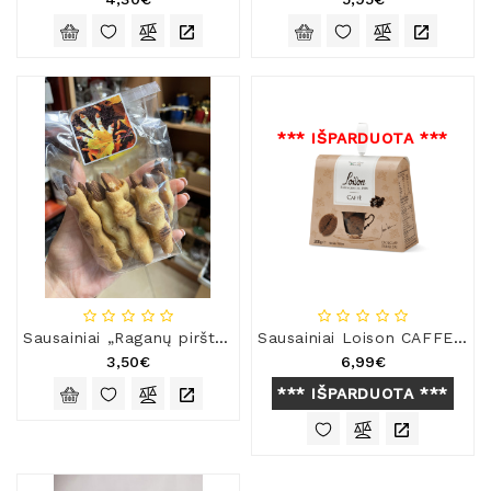
*** IŠPARDUOTA ***
Sausainiai „Raganų piršteliai“
Sausainiai Loison CAFFE su kava
3,50€
6,99€
*** IŠPARDUOTA ***