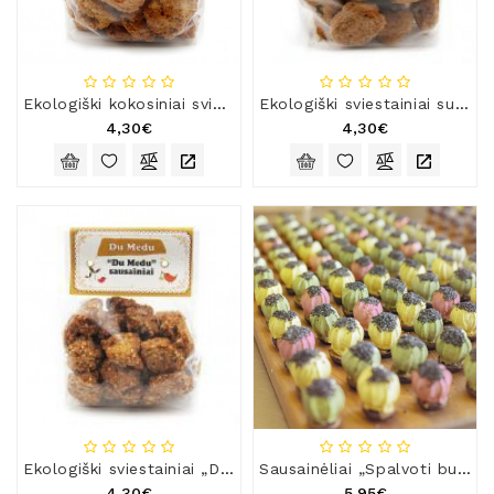
Natūralios
Žvakės
Namų
Kvapai
Ekologiški kokosiniai sviestainiai
Ekologiški sviestainiai su spanguolėmis
4,30€
4,30€
Eteriniai
Aliejai
Kosmetika
Higienos
Priemonės
Kūdikiams
Pirties
Reikalai
Indai
Dovanos
Ekologiški sviestainiai „Du Medu“
Sausainėliai „Spalvoti budukai“
4,30€
5,95€