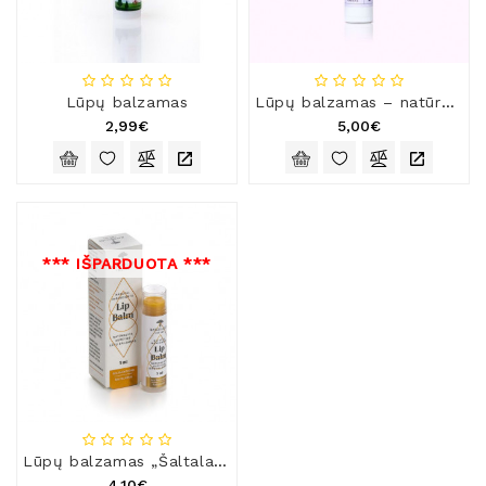
Natūralios
Žvakės
Namų
Kvapai
Lūpų balzamas
Lūpų balzamas – natūralus švelnumas ir apsauga
2,99€
5,00€
Eteriniai
Aliejai
Kosmetika
Higienos
Priemonės
*** IŠPARDUOTA ***
Kūdikiams
Pirties
Reikalai
Indai
Dovanos
Lūpų balzamas „Šaltalankis“
4,10€