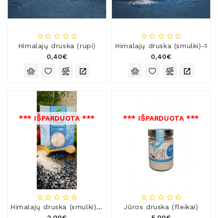
Natūralios
Žvakės
Namų
Kvapai
Himalajų druska (rupi)
Himalajų druska (smulki)-1
0,40€
0,40€
Eteriniai
Aliejai
Kosmetika
Higienos
Priemonės
*** IŠPARDUOTA ***
*** IŠPARDUOTA ***
Kūdikiams
Pirties
Reikalai
Indai
Dovanos
Himalajų druska (smulki)-2
Jūros druska (fleikai)
2,00€
5,00€