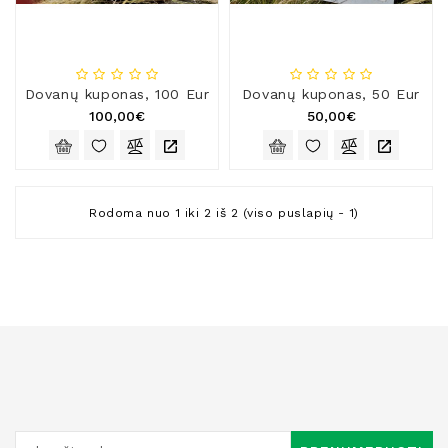
Natūralios
Žvakės
Namų
Kvapai
Dovanų kuponas, 100 Eur
Dovanų kuponas, 50 Eur
100,00€
50,00€
Eteriniai
Aliejai
Kosmetika
Rodoma nuo 1 iki 2 iš 2 (viso puslapių - 1)
Higienos
Priemonės
Kūdikiams
Pirties
Reikalai
Indai
Dovanos