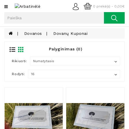
Kategorijos
0 prekė(s) - 0,00€
Arbata
Kava
Dovanos
Dovanų Kuponai
Prieskoniai
Palyginimas (0)
Aliejus
Rikiuoti:
Lieknėjimui,
Sveikatai
Ir
Rodyti:
Grožiui
Riešutai
Becukriai
Saldėsiai
Saldėsiai
Gurmanams