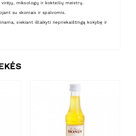
virėjų, miksologų ir kokteilių meistrų.
jant su skoniais ir spalvomis.
ama, siekiant išlaikyti nepriekaištingą kokybę ir
REKĖS