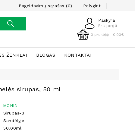
Pageidavimų sąrašas (0)
Palyginti
Paskyra
Prisijungti
0 prekė(s) - 0,00€
ĖS ŽENKLAI
BLOGAS
KONTAKTAI
elės sirupas, 50 ml
MONIN
Sirupas-3
Sandėlyje
50.00ml