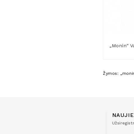
„Monin“ V
Žymos:
„moni
NAUJIE
Užsiregis