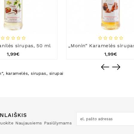
anilės sirupas, 50 ml
„Monin“ Karamelės sirupa
1,99€
1,99€
n“
,
karamelės
,
sirupas
,
sirupai
NLAIŠKIS
truokite Naujausiems Pasiūlymams