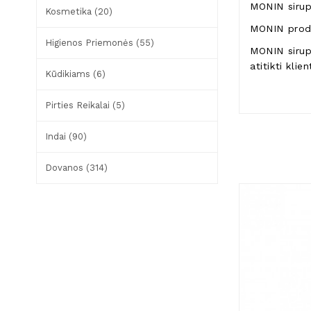
MONIN sirupa
Kosmetika (20)
MONIN produk
Higienos Priemonės (55)
MONIN sirupa
atitikti klie
Kūdikiams (6)
Pirties Reikalai (5)
Indai (90)
Dovanos (314)