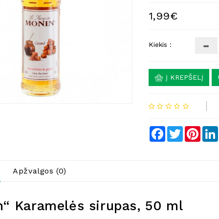
1,99€
Kiekis :
Į KREPŠELĮ
Facebook
Twitter
Pinte
Apžvalgos (0)
“ Karamelės sirupas, 50 ml