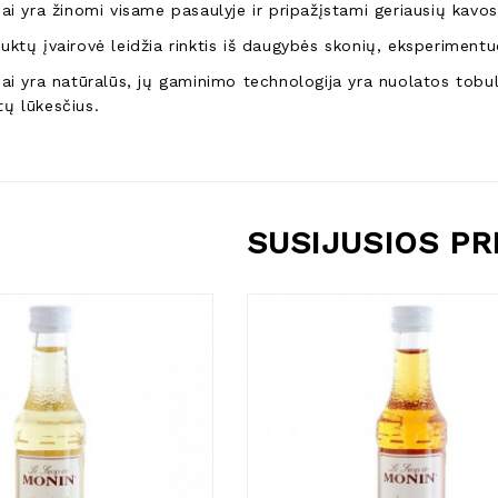
i yra žinomi visame pasaulyje ir pripažįstami geriausių kavos 
tų įvairovė leidžia rinktis iš daugybės skonių, eksperimentuo
i yra natūralūs, jų gaminimo technologija yra nuolatos tobulin
ntų lūkesčius.
SUSIJUSIOS P