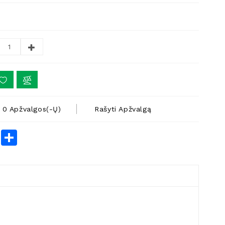
0 Apžvalgos(-Ų)
Rašyti Apžvalgą
rest
LinkedIn
Share