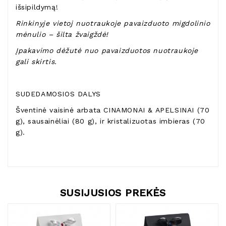
išsipildymą!
Rinkinyje vietoj nuotraukoje pavaizduoto migdolinio
mėnulio – šilta žvaigždė!
Įpakavimo dėžutė nuo pavaizduotos nuotraukoje
gali skirtis.
SUDEDAMOSIOS DALYS
Šventinė vaisinė arbata CINAMONAI & APELSINAI (70
g), sausainėliai (80 g), ir kristalizuotas imbieras (70
g).
SUSIJUSIOS PREKĖS