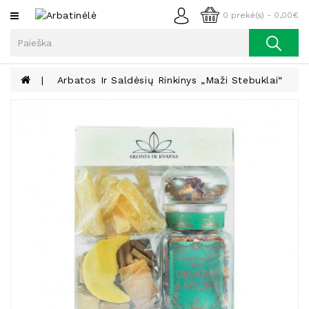
Kategorijos
0 prekė(s) - 0,00€
Arbata
Kava
Arbatos Ir Saldėsių Rinkinys „Maži Stebuklai“
Prieskoniai
Aliejus
Lieknėjimui,
Sveikatai
Ir
Grožiui
Riešutai
Becukriai
Saldėsiai
Saldėsiai
Gurmanams