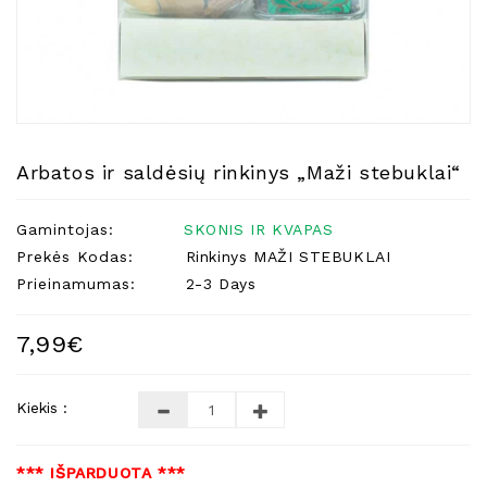
Natūralios
Žvakės
Namų
Kvapai
Eteriniai
Aliejai
Arbatos ir saldėsių rinkinys „Maži stebuklai“
Kosmetika
Gamintojas:
SKONIS IR KVAPAS
Higienos
Priemonės
Prekės Kodas:
Rinkinys MAŽI STEBUKLAI
Prieinamumas:
2-3 Days
Kūdikiams
Pirties
7,99€
Reikalai
Indai
Kiekis :
Dovanos
*** IŠPARDUOTA ***