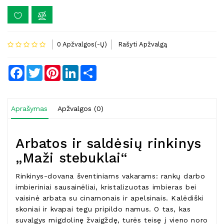
0 Apžvalgos(-Ų)
Rašyti Apžvalgą
Facebook
Twitter
Pinterest
LinkedIn
Share
Aprašymas
Apžvalgos (0)
Arbatos ir saldėsių rinkinys
„Maži stebuklai“
Rinkinys-dovana šventiniams vakarams: rankų darbo
imbieriniai sausainėliai, kristalizuotas imbieras bei
vaisinė arbata su cinamonais ir apelsinais. Kalėdiški
skoniai ir kvapai tegu pripildo namus. O tas, kas
suvalgys migdolinę žvaigždę, turės teisę į vieno noro