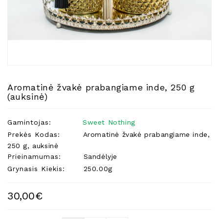
Natūralios
Žvakės
Namų
Kvapai
Eteriniai
Aliejai
Aromatinė žvakė prabangiame inde, 250 g
Kosmetika
(auksinė)
Higienos
Priemonės
Gamintojas:
Sweet Nothing
Kūdikiams
Prekės Kodas:
Aromatinė žvakė prabangiame inde,
250 g, auksinė
Pirties
Prieinamumas:
Sandėlyje
Reikalai
Grynasis Kiekis:
250.00g
Indai
Dovanos
30,00€