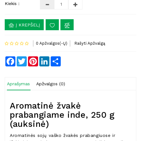
Kiekis :
Į KREPŠELĮ
0 Apžvalgos(-Ų)
Rašyti Apžvalgą
Facebook
Twitter
Pinterest
LinkedIn
Share
Aprašymas
Apžvalgos (0)
Aromatinė žvakė
prabangiame inde, 250 g
(auksinė)
Aromatinės sojų vaško žvakės prabangiuose ir