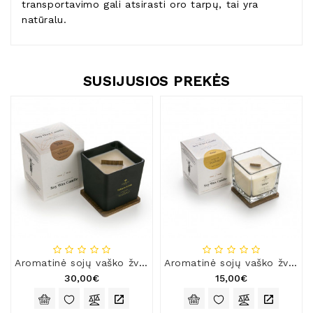
transportavimo gali atsirasti oro tarpų, tai yra
natūralu.
SUSIJUSIOS PREKĖS
Aromatinė sojų vaško žvakė „Black / Gold“, 450 g
Aromatinė sojų vaško žvakė, 200 g
30,00€
15,00€