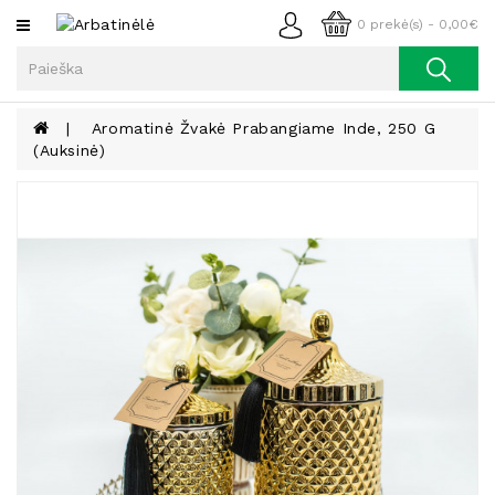
Kategorijos
0 prekė(s) - 0,00€
Arbata
Kava
Aromatinė Žvakė Prabangiame Inde, 250 G
(auksinė)
Prieskoniai
Aliejus
Lieknėjimui,
Sveikatai
Ir
Grožiui
Riešutai
Becukriai
Saldėsiai
Saldėsiai
Gurmanams