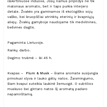
išskirtiniuose induose, Jūsų namus pripildys ne tik
malonaus aromato, bet ir taps puikia interjero
detale. Žvakės yra gaminamos iš ekologiško sojų
vaško, bei kruopščiai atrinktų eterinių ir kvapniųjų
aliejų. Žvakių gamyboje naudojame tik medvilnines,
bešvines dagtis.
Pagaminta Lietuvoje.
Rankų darbo.
Degimo trukmė – iki 45 h.
Kvapas –
Plum & Musk
– šiame aromate susijungia
prinokusi slyva ir lauko gėlių natos. Žaismingumo,
šiam kvapui suteikia laukinė žemuogė. O subtilios
muskuso bei gintaro natos šį aromatą padaro
nepamirštamą.