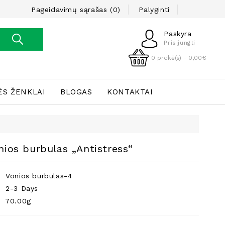
Pageidavimų sąrašas (0)
Palyginti
Paskyra
Prisijungti
0 prekė(s) - 0,00€
ĖS ŽENKLAI
BLOGAS
KONTAKTAI
nios burbulas „Antistress“
Vonios burbulas-4
2-3 Days
70.00g