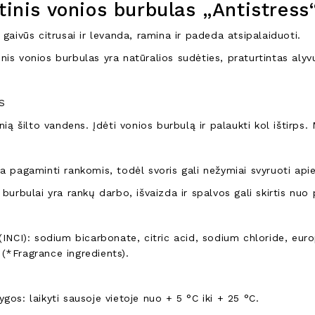
inis vonios burbulas „Antistress
 gaivūs citrusai ir levanda, ramina ir padeda atsipalaiduoti.
is vonios burbulas yra natūralios sudėties, praturtintas alyvu
S
onią šilto vandens. Įdėti vonios burbulą ir palaukti kol ištirps
a pagaminti rankomis, todėl svoris gali nežymiai svyruoti api
 burbulai yra rankų darbo, išvaizda ir spalvos gali skirtis nu
(INCI): sodium bicarbonate, citric acid, sodium chloride, euro
(*Fragrance ingredients).
gos: laikyti sausoje vietoje nuo + 5 °C iki + 25 °C.