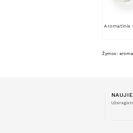
Žymos:
aromat
NAUJIE
Užsiregis