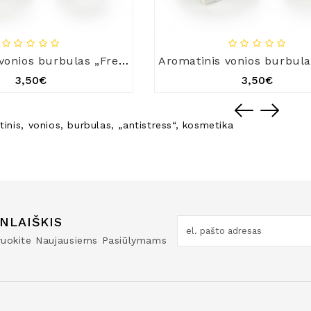
Aromatinis vonios burbulas „French Riviera“
3,50€
3,50€
inis
,
vonios
,
burbulas
,
„antistress“
,
kosmetika
NLAIŠKIS
truokite Naujausiems Pasiūlymams