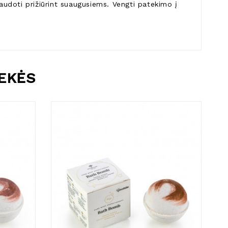
udoti prižiūrint suaugusiems. Vengti patekimo į
REKĖS