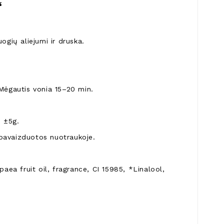
“
ogių aliejumi ir druska.
. Mėgautis vonia 15–20 min.
e ±5g.
o pavaizduotos nuotraukoje.
paea fruit oil, fragrance, CI 15985, *Linalool,