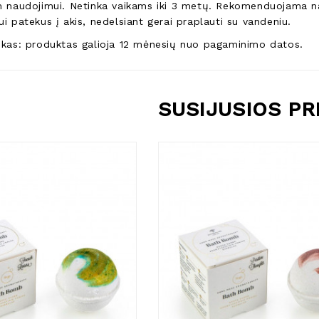
am naudojimui. Netinka vaikams iki 3 metų. Rekomenduojama na
ui patekus į akis, nedelsiant gerai praplauti su vandeniu.
aikas: produktas galioja 12 mėnesių nuo pagaminimo datos.
SUSIJUSIOS P