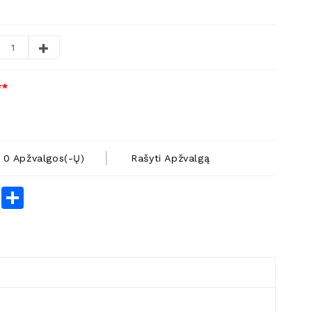
**
0 Apžvalgos(-Ų)
Rašyti Apžvalgą
rest
LinkedIn
Share