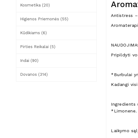
Aromat
Kosmetika (20)
Antistress –
Higienos Priemonės (55)
Aromaterapin
Kūdikiams (6)
NAUDOJIMA
Pirties Reikalai (5)
Pripildyti v
Indai (90)
Dovanos (314)
*Burbulai yr
Kadangi visi
Ingredients 
*Limonene. 
Laikymo sąly