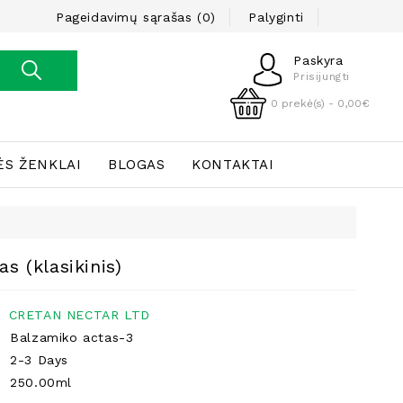
Pageidavimų sąrašas (0)
Palyginti
Paskyra
Prisijungti
0 prekė(s) - 0,00€
ĖS ŽENKLAI
BLOGAS
KONTAKTAI
s (klasikinis)
CRETAN NECTAR LTD
Balzamiko actas-3
2-3 Days
250.00ml