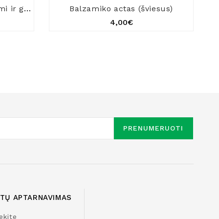
Balzamiko actas su medumi ir garstyčiomis
Balzamiko actas (šviesus)
4,00€
PRENUMERUOTI
NTŲ APTARNAVIMAS
ekite