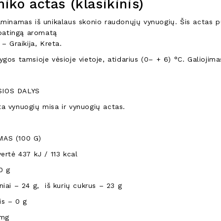
iko actas (klasikinis)
minamas iš unikalaus skonio raudonųjų vynuogių. Šis actas pui
ypatingą aromatą
 – Graikija, Kreta.
ygos tamsioje vėsioje vietoje, atidarius (0– + 6) °C. Galiojim
IOS DALYS
a vynuogių misa ir vynuogių actas.
AS (100 G)
ertė 437 kJ / 113 kcal
0 g
iai – 24 g, iš kurių cukrus – 23 g
is – 0 g
 mg