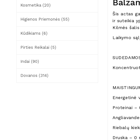
Balzam
Kosmetika (20)
Šis actas ga
Higienos Priemonės (55)
ir suteikia 
Kilmės šalis
Kūdikiams (6)
Laikymo sąl
Pirties Reikalai (5)
SUDEDAMOS
Indai (90)
Koncentruot
Dovanos (314)
MAISTINGUM
Energetinė v
Proteinai – 
Angliavanden
Riebalų kiek
Druska – 0