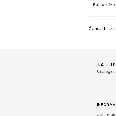
Balzamiko 
Žymos:
balza
NAUJIE
Užsiregis
INFORMA
Apie mus