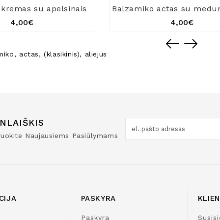
kremas su apelsinais
4,00€
4,00€
miko
,
actas
,
(klasikinis)
,
aliejus
NLAIŠKIS
truokite Naujausiems Pasiūlymams
CIJA
PASKYRA
KLIE
Paskyra
Susisi