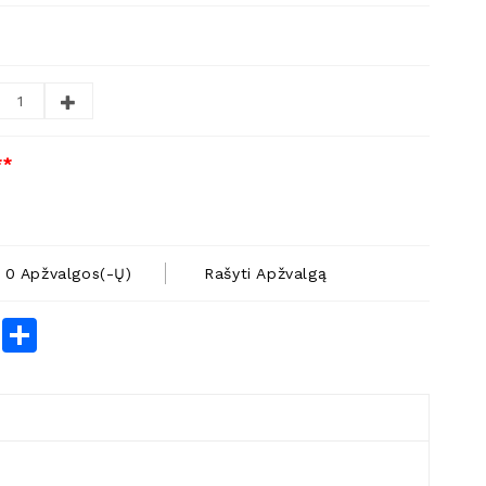
**
0 Apžvalgos(-Ų)
Rašyti Apžvalgą
rest
LinkedIn
Share