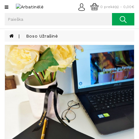
Kategorijos
0 prekė(s) - 0,00€
Arbata
Kava
Boso Užrašinė
Prieskoniai
Aliejus
Lieknėjimui,
Sveikatai
Ir
Grožiui
Riešutai
Becukriai
Saldėsiai
Saldėsiai
Gurmanams