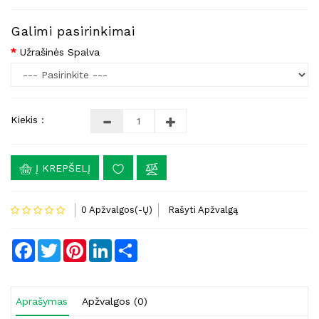
Galimi pasirinkimai
Užrašinės Spalva
Kiekis :
Į KREPŠELĮ
0 Apžvalgos(-Ų)
Rašyti Apžvalgą
Facebook
Twitter
Pinterest
LinkedIn
Share
Aprašymas
Apžvalgos (0)