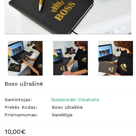
Natūralios
Žvakės
Namų
Kvapai
Eteriniai
Aliejai
Kosmetika
Higienos
Priemonės
Kūdikiams
Boso užrašinė
Pirties
Reikalai
Gamintojas:
Gunpowder Creations
Prekės Kodas:
Boso užrašinė
Indai
Prieinamumas:
Sandėlyje
Dovanos
10,00€