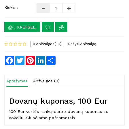
Kiekis :
Į KREPŠELĮ
0 Apžvalgos(-Ų)
Rašyti Apžvalgą
Facebook
Twitter
Pinterest
LinkedIn
Share
Aprašymas
Apžvalgos (0)
Dovanų kuponas, 100 Eur
100 Eur vertės rankų darbo dovanų kuponas su
vokeliu. Siunčiame paštomatais.