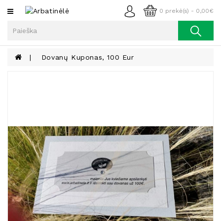
Kategorijos
0 prekė(s) - 0,00€
Arbata
Kava
Dovanų Kuponas, 100 Eur
Prieskoniai
Aliejus
Lieknėjimui,
Sveikatai
Ir
Grožiui
Riešutai
Becukriai
Saldėsiai
Saldėsiai
Gurmanams