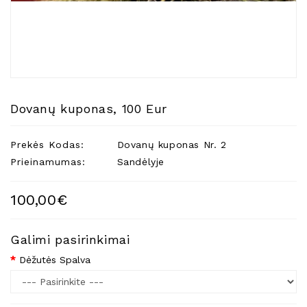
Natūralios
Žvakės
Namų
Kvapai
Eteriniai
Aliejai
Dovanų kuponas, 100 Eur
Kosmetika
Prekės Kodas:
Dovanų kuponas Nr. 2
Higienos
Priemonės
Prieinamumas:
Sandėlyje
Kūdikiams
100,00€
Pirties
Reikalai
Galimi pasirinkimai
Indai
Dėžutės Spalva
Dovanos