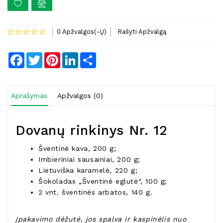
0 Apžvalgos(-Ų)
Rašyti Apžvalgą
Facebook
Twitter
Pinterest
LinkedIn
Share
Aprašymas
Apžvalgos (0)
Dovanų rinkinys Nr. 12
Šventinė kava, 200 g;
Imbieriniai sausainiai, 200 g;
Lietuviška karamelė, 220 g;
Šokoladas „Šventinė eglutė“, 100 g;
2 vnt. šventinės arbatos, 140 g.
Įpakavimo dėžutė, jos spalva ir kaspinėlis
nuo