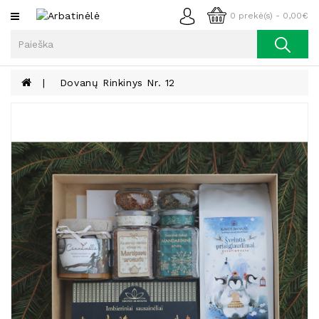
Kategorijos
0 prekė(s) - 0,00€
Arbata
Kava
Dovanų Rinkinys Nr. 12
Prieskoniai
Aliejus
Lieknėjimui,
Sveikatai
Ir
Grožiui
Riešutai
Becukriai
Saldėsiai
Saldėsiai
Gurmanams