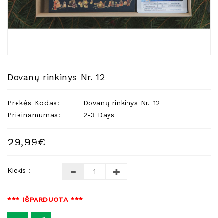
Natūralios
Žvakės
Namų
Kvapai
Eteriniai
Aliejai
Dovanų rinkinys Nr. 12
Kosmetika
Prekės Kodas:
Dovanų rinkinys Nr. 12
Higienos
Priemonės
Prieinamumas:
2-3 Days
Kūdikiams
29,99€
Pirties
Reikalai
Kiekis :
Indai
Dovanos
*** IŠPARDUOTA ***