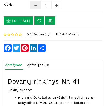
Kiekis :
Į KREPŠELĮ
0 Apžvalgos(-Ų)
Rašyti Apžvalgą
Facebook
Twitter
Pinterest
LinkedIn
Share
Aprašymas
Apžvalgos (0)
Dovanų rinkinys Nr. 41
Rinkinį sudaro:
Pieninis šokoladas „Skėtis“
, langeliai, 35 g –
kokybiško SIMON COLL pieninio šokolado