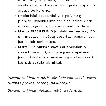
aromatu
(stikl.), 60 g – natūraliai
salstelėjusi, sodrios raudono gintaro spalvos
arbata be kofeino.
Imbieriniai sausainiai „To go“
, 40 g –
plonytis, kvapnus imbierinis sausainėlis prie
mėgiamo gėrimo, be konservantų ir dažų.
Medus RIEŠUTAINIS juodais serbentais
, 180
g – medaus ir riešutų desertas, pagardintas
juodaisiais serbentais.
Malta Susibūrimo kava (su apelsininio
deserto skoniu)
, 250 g – gaivus apelsino ir
juodo šokolado aromatas lyg mažas deserto
kąsnelis suteiks akimirkai.
Dovanų rinkinių sudėtis, išvaizda gali skirtis pagal
turimas prekes, sezoną, pakuotojus.
Dovanų rinkiniai niekada nebūna identiški.