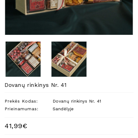
Natūralios
Žvakės
Namų
Kvapai
Eteriniai
Aliejai
Kosmetika
Higienos
Priemonės
Kūdikiams
Dovanų rinkinys Nr. 41
Pirties
Reikalai
Prekės Kodas:
Dovanų rinkinys Nr. 41
Prieinamumas:
Sandėlyje
Indai
Dovanos
41,99€