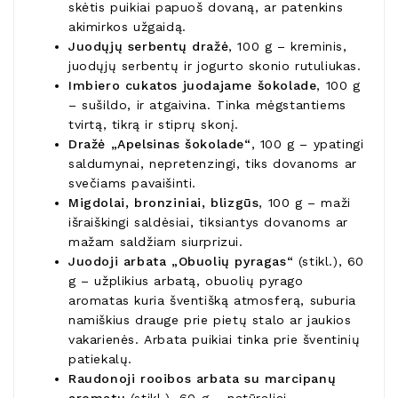
skėtis puikiai papuoš dovaną, ar patenkins
akimirkos užgaidą.
Juodųjų serbentų dražė
, 100 g – kreminis,
juodųjų serbentų ir jogurto skonio rutuliukas.
Imbiero cukatos juodajame šokolade
, 100 g
– sušildo, ir atgaivina. Tinka mėgstantiems
tvirtą, tikrą ir stiprų skonį.
Dražė „Apelsinas šokolade“
, 100 g – ypatingi
saldumynai, nepretenzingi, tiks dovanoms ar
svečiams pavaišinti.
Migdolai, bronziniai, blizgūs
, 100 g – maži
išraiškingi saldėsiai, tiksiantys dovanoms ar
mažam saldžiam siurprizui.
Juodoji arbata „Obuolių pyragas
“
(stikl.), 60
g – užplikius arbatą, obuolių pyrago
aromatas kuria šventišką atmosferą, suburia
namiškius drauge prie pietų stalo ar jaukios
vakarienės. Arbata puikiai tinka prie šventinių
patiekalų.
Raudonoji rooibos arbata su marcipanų