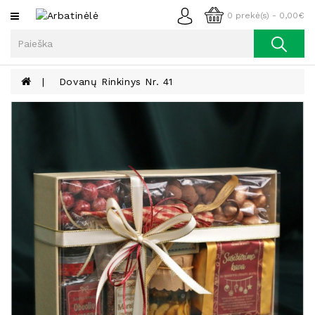
Kategorijos
0 prekė(s) - 0,00€
Arbata
Kava
Dovanų Rinkinys Nr. 41
Prieskoniai
Aliejus
Lieknėjimui,
Sveikatai
Ir
Grožiui
Riešutai
Becukriai
Saldėsiai
Saldėsiai
Gurmanams