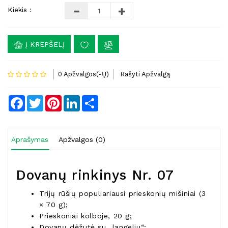
Kiekis :
Į KREPŠELĮ
0 Apžvalgos(-Ų)
Rašyti Apžvalgą
Facebook
Twitter
Pinterest
LinkedIn
Share
Aprašymas
Apžvalgos (0)
Dovanų rinkinys Nr. 07
Trijų rūšių populiariausi prieskonių mišiniai (3
× 70 g);
Prieskoniai kolboje, 20 g;
Dovanų dėžutė su „langeliu“;