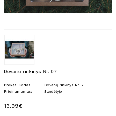
Natūralios
Žvakės
Namų
Kvapai
Eteriniai
Aliejai
Kosmetika
Higienos
Priemonės
Kūdikiams
Dovanų rinkinys Nr. 07
Pirties
Reikalai
Prekės Kodas:
Dovanų rinkinys Nr. 7
Prieinamumas:
Sandėlyje
Indai
Dovanos
13,99€