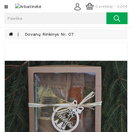
Kategorijos
0 prekė(s) - 0,00€
Arbata
Kava
Dovanų Rinkinys Nr. 07
Prieskoniai
Aliejus
Lieknėjimui,
Sveikatai
Ir
Grožiui
Riešutai
Becukriai
Saldėsiai
Saldėsiai
Gurmanams