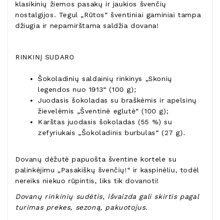
klasikinių žiemos pasakų ir jaukios švenčių
nostalgijos. Tegul „Rūtos“ šventiniai gaminiai tampa
džiugia ir nepamirštama saldžia dovana!
RINKINĮ SUDARO
Šokoladinių saldainių rinkinys „Skonių
legendos nuo 1913“ (100 g);
Juodasis šokoladas su braškėmis ir apelsinų
žievelėmis „Šventinė eglutė“ (100 g);
Karštas juodasis šokoladas (55 %) su
zefyriukais „Šokoladinis burbulas“ (27 g).
Dovanų dėžutė papuošta šventine kortele su
palinkėjimu „Pasakiškų švenčių!“ ir kaspinėliu, todėl
nereiks niekuo rūpintis, liks tik dovanoti!
Dovanų rinkinių sudėtis, išvaizda gali skirtis pagal
turimas prekes, sezoną, pakuotojus.