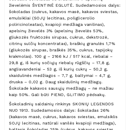
žievelėmis ŠVENTINĖ EGLUTĖ. Sudedamosios dalys:
šokoladas (cukrus, kakavos masė, kakavos sviestas,
emulsikliai (SOJŲ lecitinas, poliglicerolio
poliricinoleatas), kvapioji medžiaga vanilinas),
apelsinų žievelės 3% (apelsinų žievelės 53%,
gliukozės fruktozės sirupas, cukrus, dekstrozė,
citrinų sulčių koncentratas), braškių granulės 1,7%
(gliukozės sirupas, braškės 35%, cukrus, tapijokų
krakmolas). 100 g – 2166 kJ / 517 kcal, riebalai –
29,8 g, iš kurių sočiųjų riebalų rūgščių – 17,8 g,
angliavandeniai – 53 g, iš kurių cukrų – 50,2 g,
skaidulinės medžiagos – 7,7 g, baltymai – 4,7 g,
druska – 0,02 g. Daug skaidulinių medžiagų.
Šokolade kakavos sausųjų medžiagų – ne mažiau
kaip 50%. Gali būti PIENO, GLITIMO pėdsakų.
Šokoladinių saldainių rinkinys SKONIŲ LEGENDOS
NUO 1913. Sudedamosios dalys: šokoladas 26%
(kakavos masė, cukrus, kakavos sviestas, emulsiklis
SOJŲ lecitinas, natūrali vanilės kvapioji medžiaga),
baltasis šokoladas 25% (cukrus, kakavos sviestas,