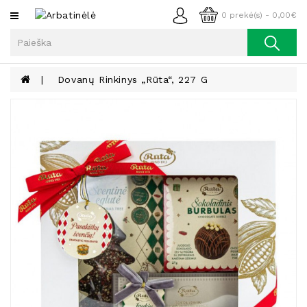
Kategorijos
0 prekė(s) - 0,00€
Arbata
Kava
Dovanų Rinkinys „Rūta“, 227 G
Prieskoniai
Aliejus
Lieknėjimui,
Sveikatai
Ir
Grožiui
Riešutai
Becukriai
Saldėsiai
Saldėsiai
Gurmanams