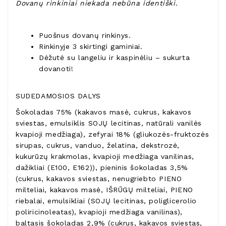
Dovanų rinkiniai niekada nebūna identiški.
Puošnus dovanų rinkinys.
Rinkinyje 3 skirtingi gaminiai.
Dėžutė su langeliu ir kaspinėliu – sukurta
dovanoti!
SUDEDAMOSIOS DALYS
Šokoladas 75% (kakavos masė, cukrus, kakavos
sviestas, emulsiklis SOJŲ lecitinas, natūrali vanilės
kvapioji medžiaga), zefyrai 18% (gliukozės-fruktozės
sirupas, cukrus, vanduo, želatina, dekstrozė,
kukurūzų krakmolas, kvapioji medžiaga vanilinas,
dažikliai (E100, E162)), pieninis šokoladas 3,5%
(cukrus, kakavos sviestas, nenugriebto PIENO
milteliai, kakavos masė, IŠRŪGŲ milteliai, PIENO
riebalai, emulsikliai (SOJŲ lecitinas, poliglicerolio
poliricinoleatas), kvapioji medžiaga vanilinas),
baltasis šokoladas 2,9% (cukrus, kakavos sviestas,