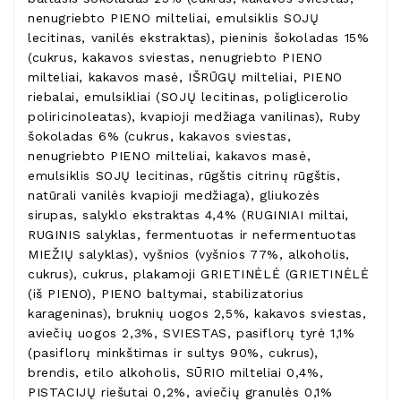
nenugriebto PIENO milteliai, emulsiklis SOJŲ
lecitinas, vanilės ekstraktas), pieninis šokoladas 15%
(cukrus, kakavos sviestas, nenugriebto PIENO
milteliai, kakavos masė, IŠRŪGŲ milteliai, PIENO
riebalai, emulsikliai (SOJŲ lecitinas, poliglicerolio
poliricinoleatas), kvapioji medžiaga vanilinas), Ruby
šokoladas 6% (cukrus, kakavos sviestas,
nenugriebto PIENO milteliai, kakavos masė,
emulsiklis SOJŲ lecitinas, rūgštis citrinų rūgštis,
natūrali vanilės kvapioji medžiaga), gliukozės
sirupas, salyklo ekstraktas 4,4% (RUGINIAI miltai,
RUGINIS salyklas, fermentuotas ir nefermentuotas
MIEŽIŲ salyklas), vyšnios (vyšnios 77%, alkoholis,
cukrus), cukrus, plakamoji GRIETINĖLĖ (GRIETINĖLĖ
(iš PIENO), PIENO baltymai, stabilizatorius
karageninas), bruknių uogos 2,5%, kakavos sviestas,
aviečių uogos 2,3%, SVIESTAS, pasiflorų tyrė 1,1%
(pasiflorų minkštimas ir sultys 90%, cukrus),
brendis, etilo alkoholis, SŪRIO milteliai 0,4%,
PISTACIJŲ riešutai 0,2%, aviečių granulės 0,1%