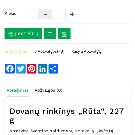
Kiekis :
Į KREPŠELĮ
0 Apžvalgos(-Ų)
Rašyti Apžvalgą
Facebook
Twitter
Pinterest
LinkedIn
Share
Aprašymas
Apžvalgos (0)
Dovanų rinkinys „Rūta“, 227
g
Atraskite šventinę saldumynų kolekciją, įkvėptą