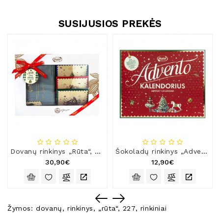
SUSIJUSIOS PREKĖS
Dovanų rinkinys „Rūta“, 485 g
Šokoladų rinkinys „Advento kalendorius“
30,90€
12,90€
Žymos:
dovanų
,
rinkinys
,
„rūta“
,
227
,
rinkiniai