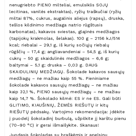
nenugriebto PIENO milteliai, emulsiklis SOJŲ
lecitinas, vanilės ekstraktas), ryžių traškučiai (ryžių
miltai 87%, cukrus, augalinis aliejus (rapsų), druska,
tešlos kildinimo medžiaga natrio rūgštusis
karbonatas), kakavos sviestas, glajinės medžiagos
(tapijokų krakmolas, šelakas). 100 g – 2156 kJ/514
kcal; riebalai – 29,1 g, iš kurių sočiųjų riebalų
rūgščių – 17,4 g; angliavandeniai – 54,5 g, iš kurių
cukrų – 50 g; skaidulinės medžiagos – 6,6 g;
baltymai – 5,1 g; druska – 0,03 g. DAUG
SKAIDULINIŲ MEDŽIAGŲ. Šokolade kakavos sausųjų
medžiagų – ne mažiau kaip 55 %. Pieniniame
šokolade kakavos sausųjų medžiagų – ne mažiau
kaip 32,1 %, PIENO sausųjų medžiagų – ne mažiau
kaip 14,7 %. Šokolado kilmė: ES ir ne ES. Gali būti
GLITIMO, KIAUŠINIŲ, ŽEMĖS RIEŠUTŲ ir kitų
RIEŠUTŲ pėdsakų. Vartojimo rekomendacija: įdėkite
į puodelį šokoladinį burbulą, užpilkite jį karštu pienu
(70–90 °C) ir gerai išmaišykite. Skanaus!
Juodasis šokoladas su braškėmis ir apelsinų