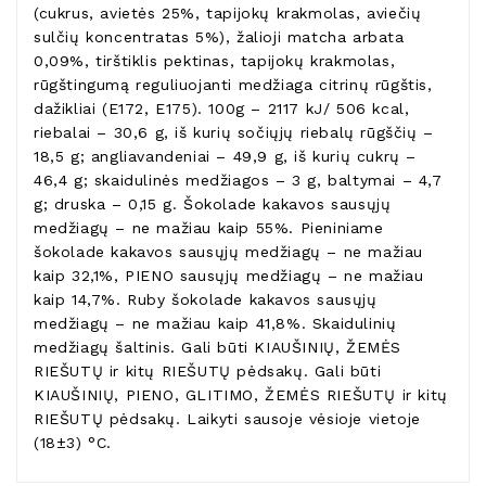
(cukrus, avietės 25%, tapijokų krakmolas, aviečių
sulčių koncentratas 5%), žalioji matcha arbata
0,09%, tirštiklis pektinas, tapijokų krakmolas,
rūgštingumą reguliuojanti medžiaga citrinų rūgštis,
dažikliai (E172, E175). 100g – 2117 kJ/ 506 kcal,
riebalai – 30,6 g, iš kurių sočiųjų riebalų rūgščių –
18,5 g; angliavandeniai – 49,9 g, iš kurių cukrų –
46,4 g; skaidulinės medžiagos – 3 g, baltymai – 4,7
g; druska – 0,15 g. Šokolade kakavos sausųjų
medžiagų – ne mažiau kaip 55%. Pieniniame
šokolade kakavos sausųjų medžiagų – ne mažiau
kaip 32,1%, PIENO sausųjų medžiagų – ne mažiau
kaip 14,7%. Ruby šokolade kakavos sausųjų
medžiagų – ne mažiau kaip 41,8%. Skaidulinių
medžiagų šaltinis. Gali būti KIAUŠINIŲ, ŽEMĖS
RIEŠUTŲ ir kitų RIEŠUTŲ pėdsakų. Gali būti
KIAUŠINIŲ, PIENO, GLITIMO, ŽEMĖS RIEŠUTŲ ir kitų
RIEŠUTŲ pėdsakų. Laikyti sausoje vėsioje vietoje
(18±3) °C.