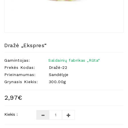
Natūralios
Žvakės
Namų
Kvapai
Eteriniai
Aliejai
Dražė „Ekspres“
Kosmetika
Gamintojas:
Saldainių fabrikas „Rūta“
Higienos
Priemonės
Prekės Kodas:
Dražė-22
Prieinamumas:
Sandėlyje
Kūdikiams
Grynasis Kiekis:
300.00g
Pirties
Reikalai
2,97€
Indai
Dovanos
Kiekis :