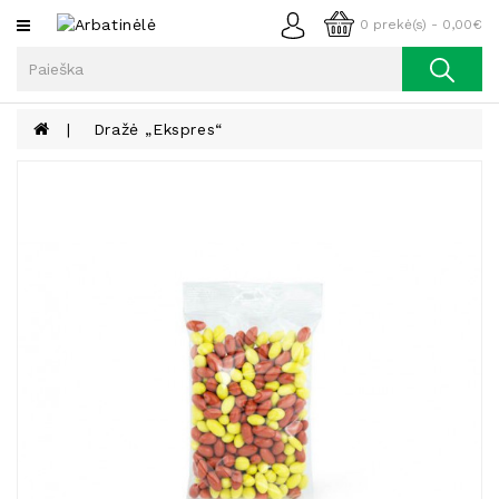
Kategorijos
0 prekė(s) - 0,00€
Arbata
Kava
Dražė „Ekspres“
Prieskoniai
Aliejus
Lieknėjimui,
Sveikatai
Ir
Grožiui
Riešutai
Becukriai
Saldėsiai
Saldėsiai
Gurmanams