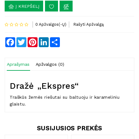
Į KREPŠELĮ
0 Apžvalgos(-Ų)
Rašyti Apžvalgą
Facebook
Twitter
Pinterest
LinkedIn
Share
Aprašymas
Apžvalgos (0)
Dražė „Ekspres“
Traškūs žemės riešutai su baltuoju ir karameliniu
glaistu.
SUSIJUSIOS PREKĖS