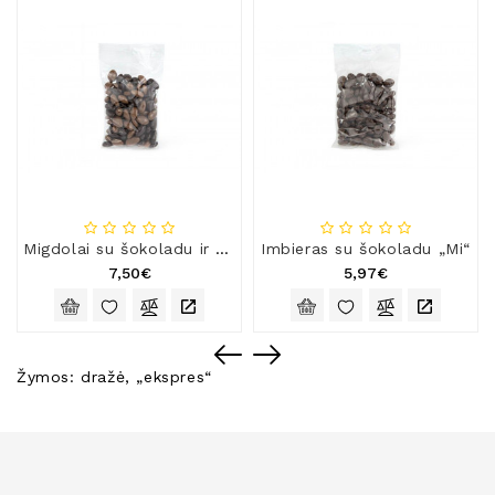
Migdolai su šokoladu ir kava
Imbieras su šokoladu „Mi“
7,50€
5,97€
Žymos:
dražė
,
„ekspres“