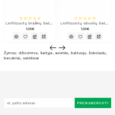
Liofilizuotų braškių batonėlis
Liofilizuotų obuolių batonėlis
1,10€
1,10€
Žymos:
džiovintos
,
šaltyje
,
avietės
,
baltuoju
,
šokoladu
,
becukriai
,
saldėsiai
PRENUMERUOTI