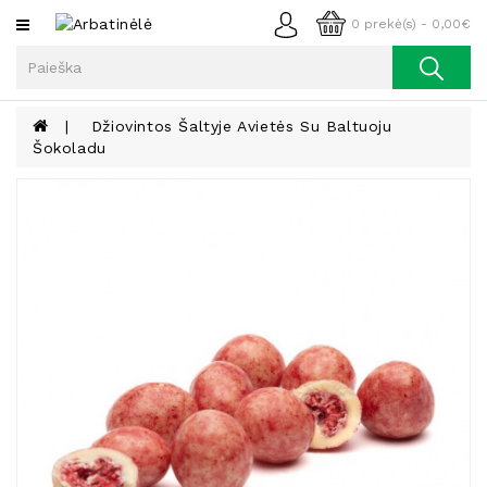
Kategorijos
0 prekė(s) - 0,00€
Arbata
Kava
Džiovintos Šaltyje Avietės Su Baltuoju
Šokoladu
Prieskoniai
Aliejus
Lieknėjimui,
Sveikatai
Ir
Grožiui
Riešutai
Becukriai
Saldėsiai
Saldėsiai
Gurmanams