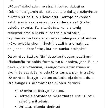
„Rūtos“ šokolado meistrai ir toliau džiugina
išskirtiniais gaminiais, tokiais kaip šaltyje džiovintos
avietės su baltuoju šokoladu. Baltojo šokolado
saldumas ir švelnumas puikiai dera su rūgštoku
aviečių skoniu. Tai skanėstas, kuris skonių
receptoriams sukuria nuostabią simfoniją –
tirpdamas baltasis šokoladas palengva atskleidžia
ryškų aviečių skonį. Švelni, saldi ir aromatinga
naujiena – skanėstas, kuriam sunku atsispirti!
Džiovintos šaltyje (liofilizuotos) uogos pasižymi
išliekančia ta pačia forma, tūriu, spalva, jose išlieka
beveik visi vitaminai, išsaugomos aromatinės ir
skoninės savybės, o tekstūra tampa puri ir traški.
Džiovintos šaltyje avietės su baltuoju šokoladu –
išraiškingas ir aromatingas skonių derinys!
Džiovintos šaltyje avietės.
Baltasis šokoladas pagardintas liofilizuotų
aviečių milteliais.
Unikalus skonių derinys!