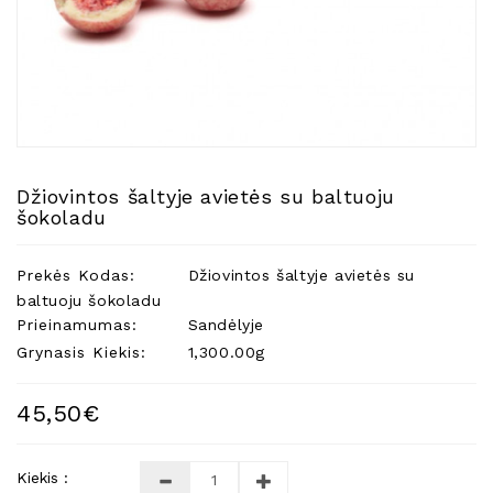
Natūralios
Žvakės
Namų
Kvapai
Eteriniai
Aliejai
Džiovintos šaltyje avietės su baltuoju
Kosmetika
šokoladu
Higienos
Priemonės
Prekės Kodas:
Džiovintos šaltyje avietės su
Kūdikiams
baltuoju šokoladu
Prieinamumas:
Sandėlyje
Pirties
Grynasis Kiekis:
1,300.00g
Reikalai
Indai
45,50€
Dovanos
Kiekis :