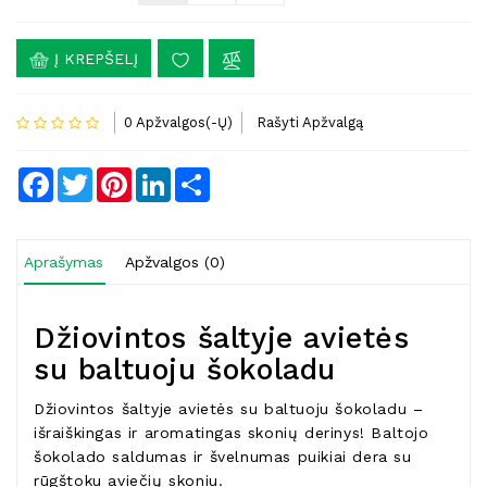
Į KREPŠELĮ
0 Apžvalgos(-Ų)
Rašyti Apžvalgą
Facebook
Twitter
Pinterest
LinkedIn
Share
Aprašymas
Apžvalgos (0)
Džiovintos šaltyje avietės
su baltuoju šokoladu
Džiovintos šaltyje avietės su baltuoju šokoladu –
išraiškingas ir aromatingas skonių derinys! Baltojo
šokolado saldumas ir švelnumas puikiai dera su
rūgštoku aviečių skoniu.