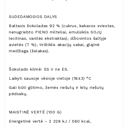
SUDEDAMOSIOS DALYS
Baltasis šokoladas 92 % (cukrus, kakavos sviestas,
nenugriebto PIENO milteliai, emulsiklis SOJŲ
lecitinas, vanilės ekstraktas), džiovintos šaltyje
avietės (7 %), tirštiklis akacijų sakai, glajinė
medžiaga (šelakas).
Šokolado kilmė: ES ir ne ES.
Laikyti sausoje vėsioje vietoje (18±3) °C
Gali būti glitimo, žemės riešutų ir kitų riešutų
pėdsakų.
MAISTINĖ VERTĖ (100 G)
Energetinė vertė – 2 329 kJ / 560 kcal,