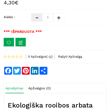
4,30€
Kiekis :
*** IŠPARDUOTA ***
0 Apžvalgos(-Ų)
Rašyti Apžvalgą
Facebook
Twitter
Pinterest
LinkedIn
Share
Aprašymas
Apžvalgos (0)
Ekologiška rooibos arbata