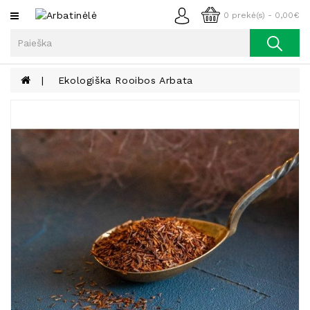
Kategorijos
0 prekė(s) - 0,00€
Arbata
Kava
Ekologiška Rooibos Arbata
Prieskoniai
Aliejus
Lieknėjimui,
Sveikatai
Ir
Grožiui
Riešutai
Becukriai
Saldėsiai
Saldėsiai
Gurmanams