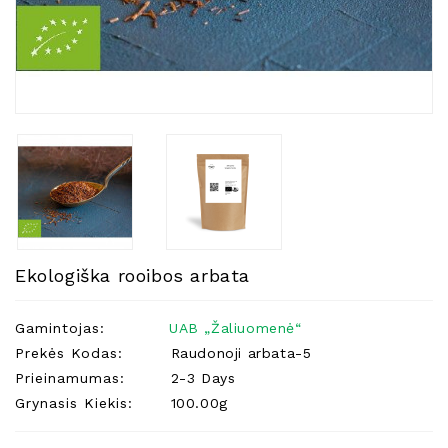
Natūralios
Žvakės
Namų
Kvapai
Eteriniai
Aliejai
Kosmetika
Higienos
Priemonės
Kūdikiams
Ekologiška rooibos arbata
Pirties
Reikalai
Gamintojas:
UAB „Žaliuomenė“
Prekės Kodas:
Raudonoji arbata-5
Indai
Prieinamumas:
2-3 Days
Dovanos
Grynasis Kiekis:
100.00g