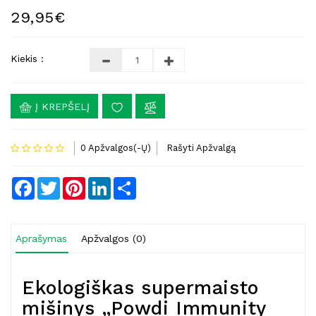
29,95€
Kiekis :
Į KREPŠELĮ
0 Apžvalgos(-Ų)
Rašyti Apžvalgą
Facebook
Twitter
Pinterest
LinkedIn
Share
Aprašymas
Apžvalgos (0)
Ekologiškas supermaisto
mišinys „Powdi Immunity