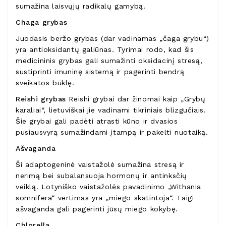
sumažina laisvųjų radikalų gamybą.
Chaga grybas
Juodasis beržo grybas (dar vadinamas „čaga grybu“)
yra antioksidantų galiūnas. Tyrimai rodo, kad šis
medicininis grybas gali sumažinti oksidacinį stresą,
sustiprinti imuninę sistemą ir pagerinti bendrą
sveikatos būklę.
Reishi grybas
Reishi grybai dar žinomai kaip „Grybų
karaliai“, lietuviškai jie vadinami tikriniais blizgučiais.
Šie grybai gali padėti atrasti kūno ir dvasios
pusiausvyrą sumažindami įtampą ir pakelti nuotaiką.
Ašvaganda
Ši adaptogeninė vaistažolė sumažina stresą ir
nerimą bei subalansuoja hormonų ir antinksčių
veiklą. Lotyniško vaistažolės pavadinimo „Withania
somnifera“ vertimas yra „miego skatintoja“. Taigi
ašvaganda gali pagerinti jūsų miego kokybę.
Chlorella