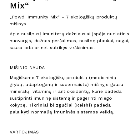
Mix“
„Powdi Immunity Mix“ – 7 ekologiškų produktų
mišinys
Apie nusilpusį imunitetą dažniausiai įspėja nuolatinis
nuovargis, dažnas peršalimas, nusilpę plaukai, nagai,
sausa oda ar net sutrikęs virškinimas.
MIŠINIO NAUDA
Magiškame 7 ekologiškų produktų (medicininių
grybų, adaptogenų ir supermaisto) mišinyje gausu
mineralų, vitaminų ir antioksidantų, kurie padeda
sustiprinti imuninę sistemą ir pagerinti miego
kokybę.
Tikriniai blizgučiai (Reishi) padeda
palaikyti normalią imuninės sistemos veiklą.
VARTOJIMAS