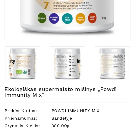
Natūralios
Žvakės
Namų
Kvapai
Eteriniai
Aliejai
Kosmetika
Higienos
Priemonės
Kūdikiams
Ekologiškas supermaisto mišinys „Powdi
Pirties
Immunity Mix“
Reikalai
Indai
Prekės Kodas:
POWDI IMMUNITY MIX
Dovanos
Prieinamumas:
Sandėlyje
Grynasis Kiekis:
300.00g