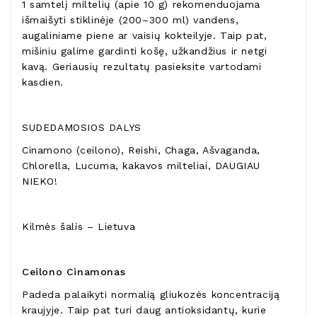
1 samtelį miltelių (apie 10 g) rekomenduojama
išmaišyti stiklinėje (200–300 ml) vandens,
augaliniame piene ar vaisių kokteilyje. Taip pat,
mišiniu galime gardinti košę, užkandžius ir netgi
kavą. Geriausių rezultatų pasieksite vartodami
kasdien.
SUDEDAMOSIOS DALYS
Cinamono (ceilono), Reishi, Chaga, Ašvaganda,
Chlorella, Lucuma, kakavos milteliai, DAUGIAU
NIEKO!
Kilmės šalis – Lietuva
Ceilono Cinamonas
Padeda palaikyti normalią gliukozės koncentraciją
kraujyje. Taip pat turi daug antioksidantų, kurie