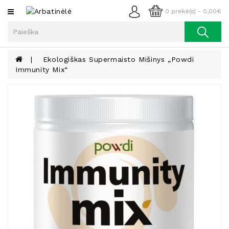
Kategorijos
0 prekė(s) - 0,00€
Arbata
Kava
Ekologiškas Supermaisto Mišinys „Powdi
Immunity Mix“
Prieskoniai
Aliejus
Lieknėjimui,
Sveikatai
Ir
Grožiui
Riešutai
Becukriai
Saldėsiai
Saldėsiai
Gurmanams