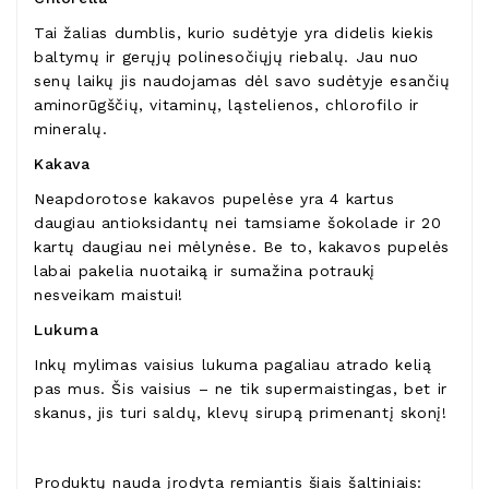
Tai žalias dumblis, kurio sudėtyje yra didelis kiekis
baltymų ir gerųjų polinesočiųjų riebalų. Jau nuo
senų laikų jis naudojamas dėl savo sudėtyje esančių
aminorūgščių, vitaminų, ląstelienos, chlorofilo ir
mineralų.
Kakava
Neapdorotose kakavos pupelėse yra 4 kartus
daugiau antioksidantų nei tamsiame šokolade ir 20
kartų daugiau nei mėlynėse. Be to, kakavos pupelės
labai pakelia nuotaiką ir sumažina potraukį
nesveikam maistui!
Lukuma
Inkų mylimas vaisius lukuma pagaliau atrado kelią
pas mus. Šis vaisius – ne tik supermaistingas, bet ir
skanus, jis turi saldų, klevų sirupą primenantį skonį!
Produktų nauda įrodyta remiantis šiais šaltiniais: