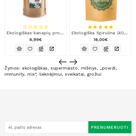
Ekologiškas kanapių proteinas – baltymai, 300 g
Ekologiška Spirulina (400 tab.)
6,99€
16,00€
Žymos:
ekologiškas
,
supermaisto
,
mišinys
,
„powdi
,
immunity
,
mix“
,
lieknėjimui
,
sveikatai
,
grožiui
PRENUMERUOTI