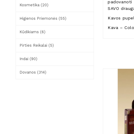
padovanoti 
Kosmetika (20)
SAVO draugą
Kavos pupel
Higienos Priemonės (55)
Kava – Col
Kūdikiams (6)
Pirties Reikalai (5)
Indai (90)
Dovanos (314)