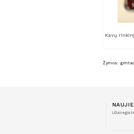
Kavų rinkin
Žymos:
gimta
NAUJIE
Užsiregis