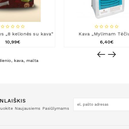
ys „8 kelionės su kava“
Kava „Mylimam Tėči
10,99€
6,40€
dienio
,
kava
,
malta
NLAIŠKIS
truokite Naujausiems Pasiūlymams