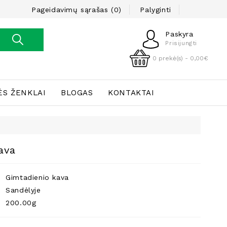
Pageidavimų sąrašas (0)
Palyginti
Paskyra
Prisijungti
0 prekė(s) - 0,00€
ĖS ŽENKLAI
BLOGAS
KONTAKTAI
ava
Gimtadienio kava
Sandėlyje
200.00g