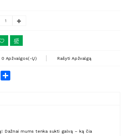
0 Apžvalgos(-Ų)
Rašyti Apžvalgą
rest
LinkedIn
Share
ką! Dažnai mums tenka sukti galvą – ką čia