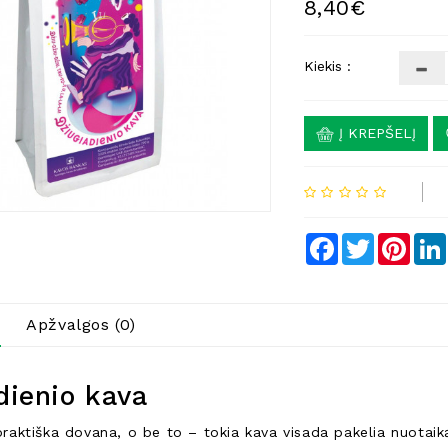
8,40€
Kiekis :
Į KREPŠELĮ
Facebook
Twitter
Pinte
Apžvalgos (0)
dienio kava
 praktiška dovana, o be to – tokia kava visada pakelia nuotai