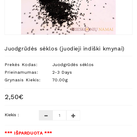
Natūralios
Žvakės
Namų
Kvapai
Eteriniai
Aliejai
Juodgrūdės sėklos (juodieji indiški kmynai)
Kosmetika
Prekės Kodas:
Juodgrūdės sėklos
Higienos
Priemonės
Prieinamumas:
2-3 Days
Grynasis Kiekis:
70.00g
Kūdikiams
Pirties
2,50€
Reikalai
Indai
Kiekis :
Dovanos
*** IŠPARDUOTA ***