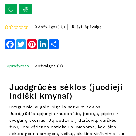
0 Apžvalgos(-Ų)
Rašyti Apžvalgą
Facebook
Twitter
Pinterest
LinkedIn
Share
Aprašymas
Apžvalgos (0)
Juodgrūdės sėklos (juodieji
indiški kmynai)
Svogūninio augalo Nigella sativum sėklos.
Juodgrūdės apjungia raudonėlio, juodųjų pipirų ir
svogūnų skonius. Jų dedama į daržovių, varškės,
žuvų, paukštienos patiekalus. Manoma, kad šios
sėklos gerina smegenų veiklą, skatina virškinimą, turi