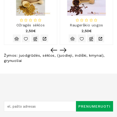
Ožragės sėklos
Raugerškio uogos
2,50€
2,50€
Žymos:
juodgrūdės
,
sėklos
,
(juodieji
,
indiški
,
kmynai)
,
grynuoliai
PRENUMERUOTI