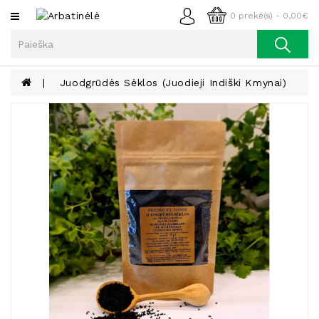
Kategorijos
0 prekė(s) - 0,00€
Arbata
Kava
Juodgrūdės Sėklos (juodieji Indiški Kmynai)
Prieskoniai
Aliejus
Lieknėjimui,
Sveikatai
Ir
Grožiui
Riešutai
Becukriai
Saldėsiai
Saldėsiai
Gurmanams