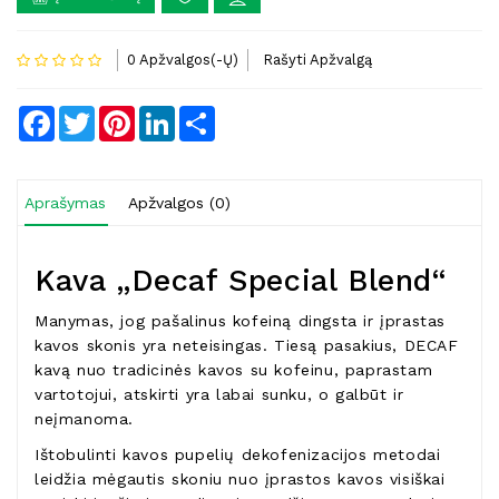
0 Apžvalgos(-Ų)
Rašyti Apžvalgą
Facebook
Twitter
Pinterest
LinkedIn
Share
Aprašymas
Apžvalgos (0)
Kava „Decaf Special Blend“
Manymas, jog pašalinus kofeiną dingsta ir įprastas
kavos skonis yra neteisingas. Tiesą pasakius, DECAF
kavą nuo tradicinės kavos su kofeinu, paprastam
vartotojui, atskirti yra labai sunku, o galbūt ir
neįmanoma.
Ištobulinti kavos pupelių dekofenizacijos metodai
leidžia mėgautis skoniu nuo įprastos kavos visiškai