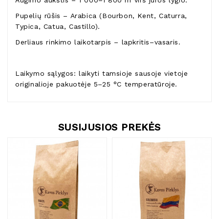
Augimo aukštis – 1 000–1 800 m virš jūros lygio.
Pupelių rūšis – Arabica (Bourbon, Kent, Caturra,
Typica, Catua, Castillo).
Derliaus rinkimo laikotarpis – lapkritis–vasaris.
Laikymo sąlygos: laikyti tamsioje sausoje vietoje
originalioje pakuotėje 5–25 °C temperatūroje.
SUSIJUSIOS PREKĖS