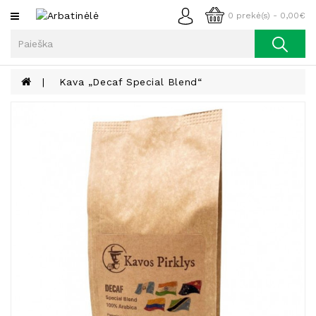
Kategorijos
0 prekė(s) - 0,00€
Arbata
Kava
Kava „Decaf Special Blend“
Prieskoniai
Aliejus
Lieknėjimui,
Sveikatai
Ir
Grožiui
Riešutai
Becukriai
Saldėsiai
Saldėsiai
Gurmanams