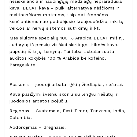
nesiskiriančia ir naudingųjų medžiagų nepraradusia
kava. DECAF kava – puiki alternatyva nėščioms ir
maitinančioms moterims, taip pat žmonėms
kenčiantiems nuo padidėjusio kraujospūdžio, inkstų
veiklos ar nervų sistemos sutrikimų ir kt.
Mes siūlome specialių 100 % Arabica DECAF mišinį,
sudarytą iš penkių visiškai skirtingos kilmės kavos
pupelių iš trijų žemynų. Tai labai subalansuota
aukštos kokybės 100 % Arabica be kofeino.
Paragaukite!
Poskonis – juodoji arbata, gėlių žiedlapiai, riešutai.
Kava pasižymi švelniu skoniu su lengvu riešutų ir
juodosios arbatos pojūčiu.
Regionas – Guatemala, East Timor, Tanzania, India,
Colombia.
Apdorojimas – drėgnasis.