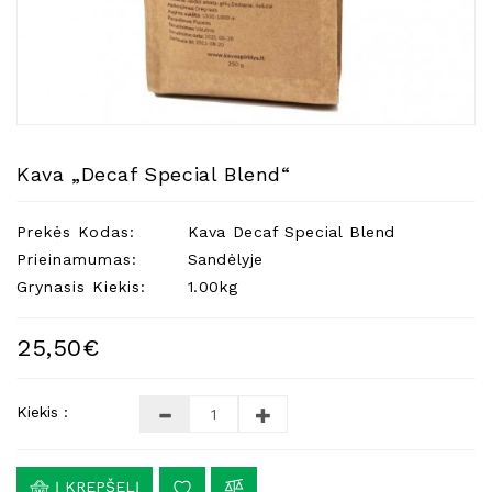
Natūralios
Žvakės
Namų
Kvapai
Eteriniai
Aliejai
Kava „Decaf Special Blend“
Kosmetika
Prekės Kodas:
Kava Decaf Special Blend
Higienos
Priemonės
Prieinamumas:
Sandėlyje
Grynasis Kiekis:
1.00kg
Kūdikiams
Pirties
25,50€
Reikalai
Indai
Kiekis :
Dovanos
Į KREPŠELĮ