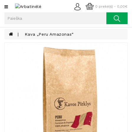
Kategorijos
0 prekė(s) - 0,00€
Arbata
Kava
Kava „Peru Amazonas“
Prieskoniai
Aliejus
Lieknėjimui,
Sveikatai
Ir
Grožiui
Riešutai
Becukriai
Saldėsiai
Saldėsiai
Gurmanams