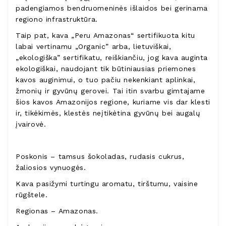
padengiamos bendruomeninės išlaidos bei gerinama
regiono infrastruktūra.
Taip pat, kava „Peru Amazonas“ sertifikuota kitu
labai vertinamu „Organic” arba, lietuviškai,
„ekologiška” sertifikatu, reiškiančiu, jog kava auginta
ekologiškai, naudojant tik būtiniausias priemones
kavos auginimui, o tuo pačiu nekenkiant aplinkai,
žmonių ir gyvūnų gerovei. Tai itin svarbu gimtajame
šios kavos Amazonijos regione, kuriame vis dar klesti
ir, tikėkimės, klestės neįtikėtina gyvūnų bei augalų
įvairovė.
Poskonis – tamsus šokoladas, rudasis cukrus,
žaliosios vynuogės.
Kava pasižymi turtingu aromatu, tirštumu, vaisine
rūgštele.
Regionas – Amazonas.