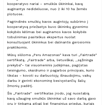
kooperatyvo nariai – smulkūs ūkininkai, kavą
auginantys nedideliuose, nuo 2 iki 10 ha žemės
plotuose.
Pagrindinės smulkių kavos augintojų subūrimo į
kooperatyvą priežastys buvo ūkininkų gyvenimo
kokybės kėlimas bei auginamos kavos kokybės
tobulinimas pasitelkus ekspertus nuolat
konsultuojant ūkininkus bei dalinantis gerosiomis
praktikomis.
Mūsų siūloma „Peru Amazonas“ kava turi „Fairtrade“
sertifikatą. „Fairtrade“ arba, lietuviškai, ,,sąžininga
prekyba”– tai visuomeninis judėjimas, pagrįstas
teisingumo, skaidrumo ir pagarbos principais, kurio
tikslas – kovoti su darbuotojų išnaudojimu, vaikų
darbu ir gerinti ekonominę besivystančių šalių
žmonių padėtį.
Šis „Fairtrade“ sertifikatas įrodo, jog nuostabią
kavą užauginę smulkūs ūkininkai už savo darbą gavo
orų ir tinkamą atlygį bei finansinius priedus, kuriais