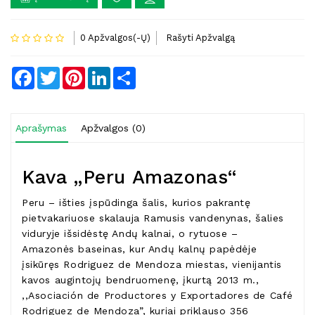
0 Apžvalgos(-Ų)
Rašyti Apžvalgą
Facebook
Twitter
Pinterest
LinkedIn
Share
Aprašymas
Apžvalgos (0)
Kava „Peru Amazonas“
Peru – išties įspūdinga šalis, kurios pakrantę
pietvakariuose skalauja Ramusis vandenynas, šalies
viduryje išsidėstę Andų kalnai, o rytuose –
Amazonės baseinas, kur Andų kalnų papėdėje
įsikūręs Rodriguez de Mendoza miestas, vienijantis
kavos augintojų bendruomenę, įkurtą 2013 m.,
,,Asociación de Productores y Exportadores de Café
Rodriguez de Mendoza”, kuriai priklauso 356