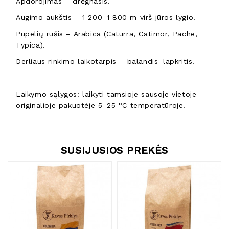
Apdorojimas – drėgnasis.
Augimo aukštis – 1 200–1 800 m virš jūros lygio.
Pupelių rūšis – Arabica (Caturra, Catimor, Pache,
Typica).
Derliaus rinkimo laikotarpis – balandis–lapkritis.
Laikymo sąlygos: laikyti tamsioje sausoje vietoje
originalioje pakuotėje 5–25 °C temperatūroje.
SUSIJUSIOS PREKĖS