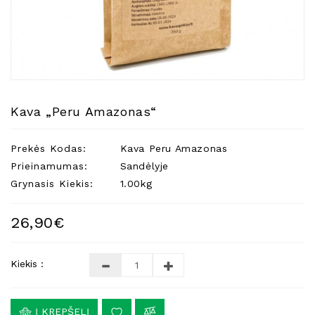
Natūralios
Žvakės
Namų
Kvapai
Eteriniai
Aliejai
Kava „Peru Amazonas“
Kosmetika
Prekės Kodas:
Kava Peru Amazonas
Higienos
Priemonės
Prieinamumas:
Sandėlyje
Grynasis Kiekis:
1.00kg
Kūdikiams
Pirties
26,90€
Reikalai
Indai
Kiekis :
Dovanos
Į KREPŠELĮ