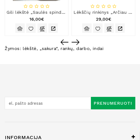
Gili lėkštė „Saulės spindulys“
Lėkščių rinkinys „Arčiau žemės“
16,00€
29,00€
Žymos:
lėkštė
,
„sakura“
,
rankų
,
darbo
,
indai
PRENUMERUOTI
INFORMACIJA