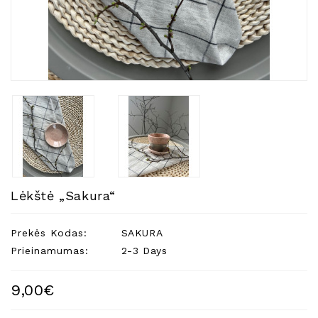
Natūralios
Žvakės
Namų
Kvapai
Eteriniai
Aliejai
Kosmetika
Higienos
Priemonės
Kūdikiams
Lėkštė „Sakura“
Pirties
Reikalai
Prekės Kodas:
SAKURA
Prieinamumas:
2-3 Days
Indai
Dovanos
9,00€