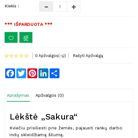
Kiekis :
*** IŠPARDUOTA ***
0 Apžvalgos(-Ų)
Rašyti Apžvalgą
Facebook
Twitter
Pinterest
LinkedIn
Share
Aprašymas
Apžvalgos (0)
Lėkštė „Sakura“
Kviečiu prisiliesti prie žemės, pajausti rankų darbo
indų skleidžiamą šilumą.