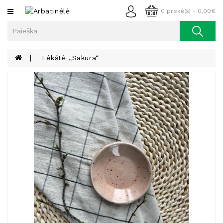
Kategorijos
0 prekė(s) - 0,00€
Arbata
Kava
Lėkštė „Sakura“
Prieskoniai
Aliejus
Lieknėjimui,
Sveikatai
Ir
Grožiui
Riešutai
Becukriai
Saldėsiai
Saldėsiai
Gurmanams