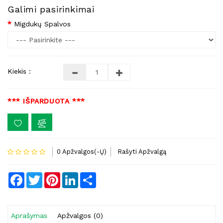
Galimi pasirinkimai
Migdukų Spalvos
Kiekis :
*** IŠPARDUOTA ***
0 Apžvalgos(-Ų)
Rašyti Apžvalgą
Facebook
Twitter
Pinterest
LinkedIn
Share
Aprašymas
Apžvalgos (0)