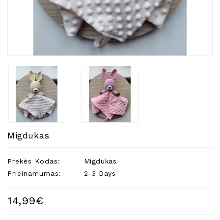
Natūralios
Žvakės
Namų
Kvapai
Eteriniai
Aliejai
Kosmetika
Higienos
Priemonės
Kūdikiams
Migdukas
Pirties
Reikalai
Prekės Kodas:
Migdukas
Prieinamumas:
2-3 Days
Indai
Dovanos
14,99€