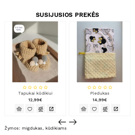
SUSIJUSIOS PREKĖS
Tapukai kūdikiui
Pledukas
12,99€
14,99€
Žymos:
migdukas
,
kūdikiams