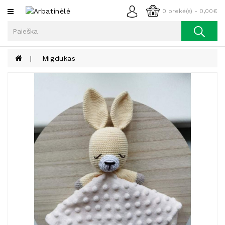
Kategorijos
0 prekė(s) - 0,00€
Arbata
Kava
Migdukas
Prieskoniai
Aliejus
Lieknėjimui,
Sveikatai
Ir
Grožiui
Riešutai
Becukriai
Saldėsiai
Saldėsiai
Gurmanams