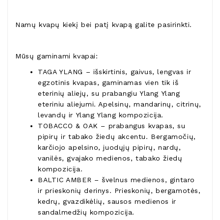
Namų kvapų kiekį bei patį kvapą galite pasirinkti.
Mūsų gaminami kvapai:
TAGA YLANG – išskirtinis, gaivus, lengvas ir
egzotinis kvapas, gaminamas vien tik iš
eterinių aliejų, su prabangiu Ylang Ylang
eteriniu aliejumi. Apelsinų, mandarinų, citrinų,
levandų ir Ylang Ylang kompozicija.
TOBACCO & OAK – prabangus kvapas, su
pipirų ir tabako žiedų akcentu. Bergamočių,
karčiojo apelsino, juodųjų pipirų, nardų,
vanilės, gvajako medienos, tabako žiedų
kompozicija.
BALTIC AMBER – švelnus medienos, gintaro
ir prieskonių derinys. Prieskonių, bergamotės,
kedrų, gvazdikėlių, sausos medienos ir
sandalmedžių kompozicija.