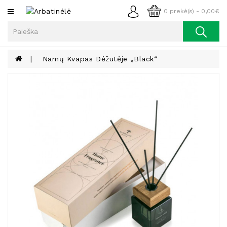
Kategorijos
0 prekė(s) - 0,00€
Arbata
Kava
Namų Kvapas Dėžutėje „Black“
Prieskoniai
Aliejus
Lieknėjimui,
Sveikatai
Ir
Grožiui
Riešutai
Becukriai
Saldėsiai
Saldėsiai
Gurmanams