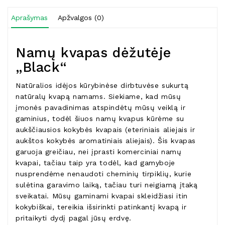
Aprašymas
Apžvalgos (0)
Namų kvapas dėžutėje
„Black“
Natūralios idėjos kūrybinėse dirbtuvėse sukurtą
natūralų kvapą namams. Siekiame, kad mūsų
įmonės pavadinimas atspindėtų mūsų veiklą ir
gaminius, todėl šiuos namų kvapus kūrėme su
aukščiausios kokybės kvapais (eteriniais aliejais ir
aukštos kokybės aromatiniais aliejais). Šis kvapas
garuoja greičiau, nei įprasti komerciniai namų
kvapai, tačiau taip yra todėl, kad gamyboje
nusprendėme nenaudoti cheminių tirpiklių, kurie
sulėtina garavimo laiką, tačiau turi neigiamą įtaką
sveikatai. Mūsų gaminami kvapai skleidžiasi itin
kokybiškai, tereikia išsirinkti patinkantį kvapą ir
pritaikyti dydį pagal jūsų erdvę.