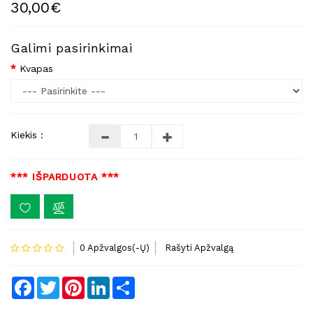
30,00€
Galimi pasirinkimai
Kvapas
Kiekis :
*** IŠPARDUOTA ***
0 Apžvalgos(-Ų)
Rašyti Apžvalgą
Facebook
Twitter
Pinterest
LinkedIn
Share