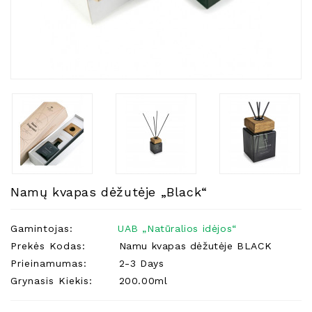
Natūralios
Žvakės
Namų
Kvapai
Eteriniai
Aliejai
Kosmetika
Higienos
Priemonės
Kūdikiams
Namų kvapas dėžutėje „Black“
Pirties
Reikalai
Gamintojas:
UAB „Natūralios idėjos“
Prekės Kodas:
Namu kvapas dėžutėje BLACK
Indai
Prieinamumas:
2-3 Days
Dovanos
Grynasis Kiekis:
200.00ml