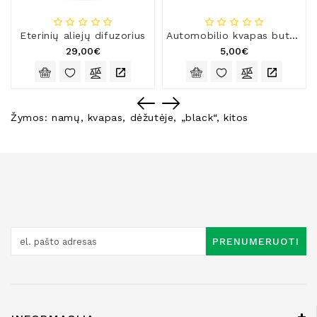
Eterinių aliejų difuzorius
Automobilio kvapas buteliuke
29,00€
5,00€
Žymos:
namų
,
kvapas
,
dėžutėje
,
„black“
,
kitos
PRENUMERUOTI