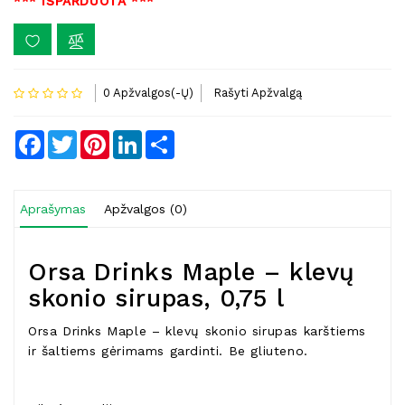
*** IŠPARDUOTA ***
0 Apžvalgos(-Ų)
Rašyti Apžvalgą
Facebook
Twitter
Pinterest
LinkedIn
Share
Aprašymas
Apžvalgos (0)
Orsa Drinks Maple – klevų
skonio sirupas, 0,75 l
Orsa Drinks Maple – klevų skonio sirupas karštiems
ir šaltiems gėrimams gardinti. Be gliuteno.