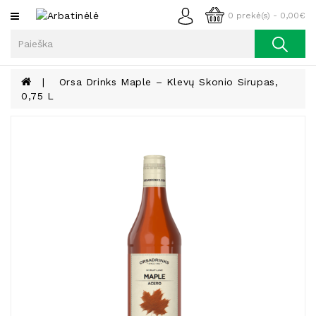
Kategorijos
0 prekė(s) - 0,00€
Arbata
Kava
Orsa Drinks Maple – Klevų Skonio Sirupas,
0,75 L
Prieskoniai
Aliejus
Lieknėjimui,
Sveikatai
Ir
Grožiui
Riešutai
Becukriai
Saldėsiai
Saldėsiai
Gurmanams