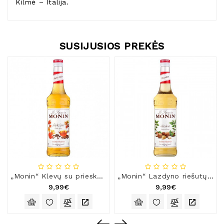
Kilmė – Italija.
SUSIJUSIOS PREKĖS
„Monin“ Klevų su prieskoniais sirupas, 0,7 l
„Monin“ Lazdyno riešutų sirupas, 0,7 l
9,99€
9,99€