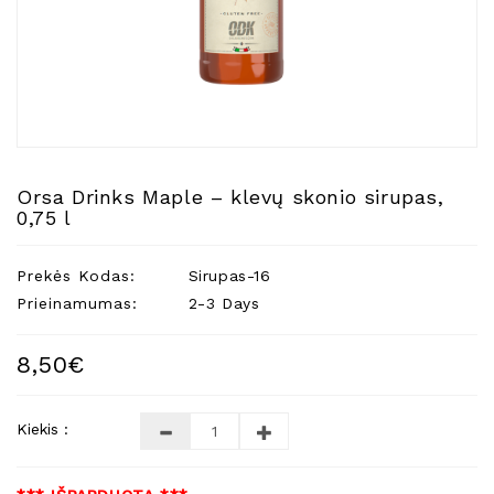
Natūralios
Žvakės
Namų
Kvapai
Eteriniai
Aliejai
Orsa Drinks Maple – klevų skonio sirupas,
Kosmetika
0,75 l
Higienos
Priemonės
Prekės Kodas:
Sirupas-16
Kūdikiams
Prieinamumas:
2-3 Days
Pirties
Reikalai
8,50€
Indai
Kiekis :
Dovanos