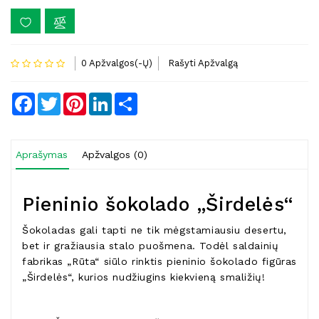
0 Apžvalgos(-Ų)
Rašyti Apžvalgą
Facebook
Twitter
Pinterest
LinkedIn
Share
Aprašymas
Apžvalgos (0)
Pieninio šokolado „Širdelės“
Šokoladas gali tapti ne tik mėgstamiausiu desertu,
bet ir gražiausia stalo puošmena. Todėl saldainių
fabrikas „Rūta“ siūlo rinktis pieninio šokolado figūras
„Širdelės“, kurios nudžiugins kiekvieną smaližių!