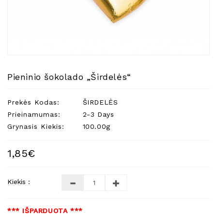
Natūralios
Žvakės
Namų
Kvapai
Eteriniai
Aliejai
Pieninio šokolado „Širdelės“
Kosmetika
Prekės Kodas:
ŠIRDELĖS
Higienos
Priemonės
Prieinamumas:
2-3 Days
Grynasis Kiekis:
100.00g
Kūdikiams
Pirties
1,85€
Reikalai
Indai
Kiekis :
Dovanos
*** IŠPARDUOTA ***