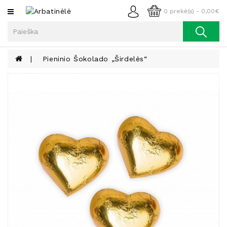
Kategorijos
0 prekė(s) - 0,00€
Arbata
Kava
Pieninio Šokolado „Širdelės“
Prieskoniai
Aliejus
Lieknėjimui,
Sveikatai
Ir
Grožiui
Riešutai
Becukriai
Saldėsiai
Saldėsiai
Gurmanams