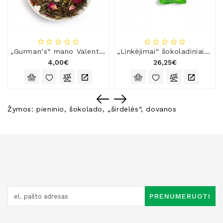
„Gurman‘s“ mano Valentinui, žalioji arbata
„Linkėjimai“ šokoladiniai saldainiai su mangų įdaru
4,00€
26,25€
Žymos:
pieninio
,
šokolado
,
„širdelės“
,
dovanos
PRENUMERUOTI