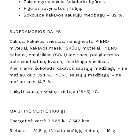
Žaismingo pieninio šokolado figūros.
Figūros suvyniotos į foliją.
Šokolade kakavos sausųjų medžiagų – 32 %.
SUDEDAMOSIOS DALYS
Cukrus, kakavos sviestas, nenugriebto PIENO
milteliai, kakavos masė, IŠRŪGŲ milteliai, PIENO
riebalai, emulsikliai (SOJŲ lecitinas, poliglicerolio
poliricinoleatas), kvapioji medžiaga vanilinas.
Pieniniame šokolade kakavos sausųjų medžiagų – ne
mažiau kaip 32,1 %, PIENO sausųjų medžiagų – ne
mažiau kaip 14,7 %.
Laikyti sausoje vėsioje vietoje (18±3) °C.
MAISTINĖ VERTĖ (100 g)
Energetinė vertė 2 265 kJ / 542 kcal
Riebalai – 31,8 g, iš kurių sočiųjų riebalų – 19 g