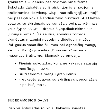
granulėmis – idealus pasirinkimas smaližiams.
Šokolado gabalėlis su išraiškingomis emocijomis
pralinksmins kiekvieną. Čiupk nuotaikingąjį „Bumcį“
bei pasakyk kokia šiandien tavo nuotaika! 4 etiketės
spalvos su skirtingais personažais bei palinkėjimais:
„Nusišypsok!“, „Būk drąsus!“, „Apsikabinkime!“ ir
„Draugaukime!“. Šis saldus, apvalios formos
skanėstas maloniai nustebins didelius ir mažus,
išsiilgusius vasariško šilumos bei egzotiškų mangų
skonio. Mangų granulės „Bumciams” suteikia
malonaus traškumo. Skanauk su emocija!
Pieninis šokoladas, kuriame kakavos sausųjų
medžiagų – 32 %.
Su traškiomis mangų granulėmis.
4 etiketės spalvos su skirtingais personažais
ir palinkėjimais.
SUDEDAMOSIOS DALYS
Pieninis šokoladas (cukrus, kakavos sviestas,