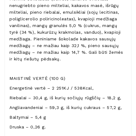
nenugriebto pieno milteliai, kakavos masė, išrūgų
milteliai, pieno riebalai, emulsikliai (sojų lecitinas,
poliglicerolio poliricinoleatas), kvapioji medžiaga
vanilinas), mangų granulės 5,0 % (cukrus, mangų
tyrė (34 %), kukurūzų krakmolas, vanduo), kvapioji
medžiaga. Pieniniame šokolade kakavos sausųjų
medžiagų – ne mažiau kaip 32,1 %, pieno sausųjų
medžiagų – ne mažiau kaip 14,7 %. Gali būti žemės
ir kitų riešutų pėdsakų.
MAISTINĖ VERTĖ (100 G)
Energetinė vertė – 2 251KJ / 538Kcal,
Riebalai – 30,4 g, iš kurių sočiųjų rūgščių – 18,2 g,
Angliavandeniai – 59,3 g, iš kurių cukraus – 57,2 g,
Baltymai – 5,4 g
Druska – 0,26 g.