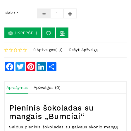
Kiekis :
Į KREPŠELĮ
0 Apžvalgos(-Ų)
Rašyti Apžvalgą
Facebook
Twitter
Pinterest
LinkedIn
Share
Aprašymas
Apžvalgos (0)
Pieninis šokoladas su
mangais „Bumciai“
Saldus pieninis šokoladas su gaivaus skonio mangų