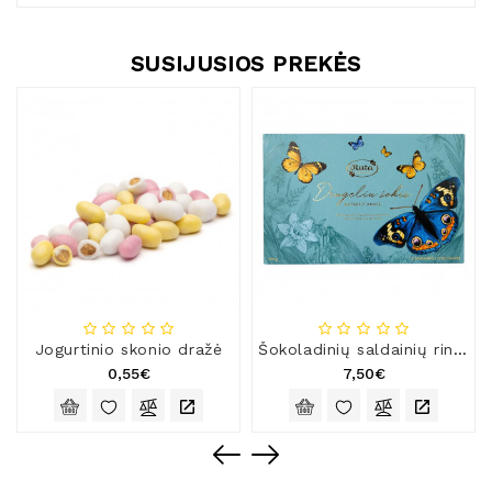
SUSIJUSIOS PREKĖS
Jogurtinio skonio dražė
Šokoladinių saldainių rinkinys „Drugelių šokis“, 150 g
0,55€
7,50€