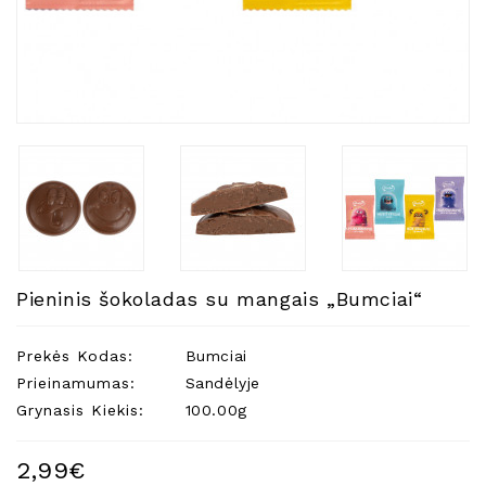
Natūralios
Žvakės
Namų
Kvapai
Eteriniai
Aliejai
Kosmetika
Higienos
Priemonės
Kūdikiams
Pieninis šokoladas su mangais „Bumciai“
Pirties
Reikalai
Prekės Kodas:
Bumciai
Prieinamumas:
Sandėlyje
Indai
Grynasis Kiekis:
100.00g
Dovanos
2,99€