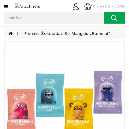
Kategorijos
0 prekė(s) - 0,00€
Arbata
Kava
Pieninis Šokoladas Su Mangais „Bumciai“
Prieskoniai
Aliejus
Lieknėjimui,
Sveikatai
Ir
Grožiui
Riešutai
Becukriai
Saldėsiai
Saldėsiai
Gurmanams