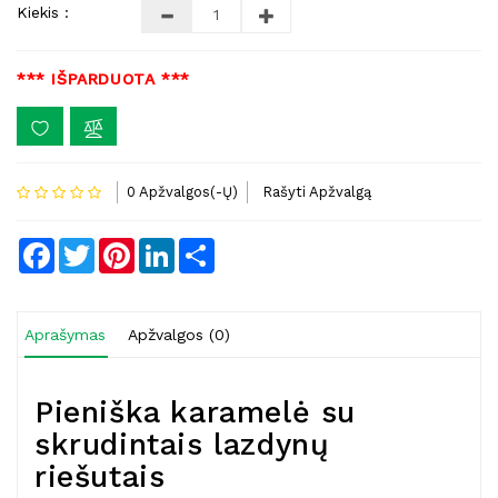
Kiekis :
*** IŠPARDUOTA ***
0 Apžvalgos(-Ų)
Rašyti Apžvalgą
Facebook
Twitter
Pinterest
LinkedIn
Share
Aprašymas
Apžvalgos (0)
Pieniška karamelė su
skrudintais lazdynų
riešutais