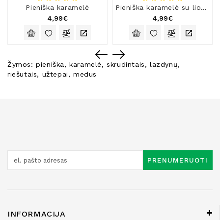
Pieniška karamelė
Pieniška karamelė su liofilizuotomis avietėmis
4,99€
4,99€
Žymos:
pieniška
,
karamelė
,
skrudintais
,
lazdynų
,
riešutais
,
užtepai
,
medus
PRENUMERUOTI
INFORMACIJA