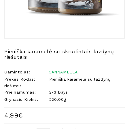
Natūralios
Žvakės
Namų
Kvapai
Eteriniai
Aliejai
Pieniška karamelė su skrudintais lazdynų
Kosmetika
riešutais
Higienos
Priemonės
Gamintojas:
CANNAMELLA
Kūdikiams
Prekės Kodas:
Pieniška karamelė su lazdynų
riešutais
Pirties
Prieinamumas:
2-3 Days
Reikalai
Grynasis Kiekis:
220.00g
Indai
Dovanos
4,99€