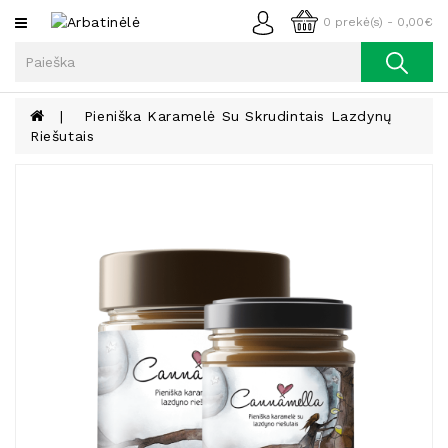
Kategorijos
0 prekė(s) - 0,00€
Arbata
Kava
Pieniška Karamelė Su Skrudintais Lazdynų
Riešutais
Prieskoniai
Aliejus
Lieknėjimui,
Sveikatai
Ir
Grožiui
Riešutai
Becukriai
Saldėsiai
Saldėsiai
Gurmanams