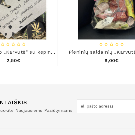
Rankų darbo „Karvutė“ su kepintomis kanapių sėklomis
2,50€
9,00€
NLAIŠKIS
truokite Naujausiems Pasiūlymams