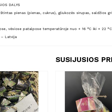
IOS DALYS
rštintas pienas (pienas, cukrus), gliukozės sirupas, saldžios g
sose, vėsiose patalpose temperatūroje nuo + 16 °C iki + 22 °C
 – Latvija
SUSIJUSIOS P