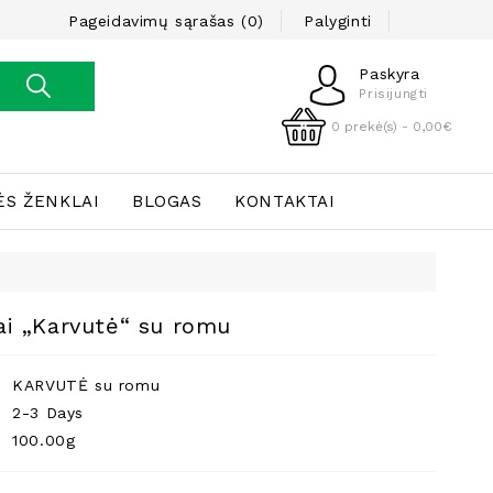
Pageidavimų sąrašas (0)
Palyginti
Paskyra
Prisijungti
0 prekė(s) - 0,00€
ĖS ŽENKLAI
BLOGAS
KONTAKTAI
iai „Karvutė“ su romu
KARVUTĖ su romu
2-3 Days
100.00g