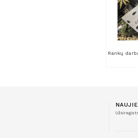
NAUJIE
Užsiregis