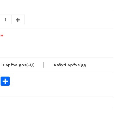
**
0 Apžvalgos(-Ų)
Rašyti Apžvalgą
rest
LinkedIn
Share