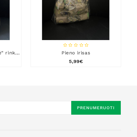
Pieninių saldainių „Karvutė“ rinkinys
Pieno irisas
5,99€
PRENUMERUOTI