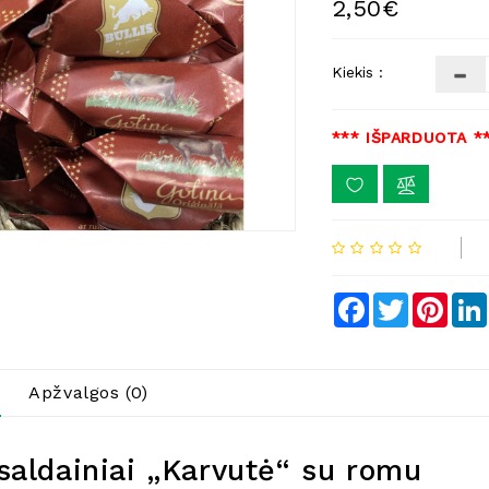
2,50€
Kiekis :
*** IŠPARDUOTA *
Facebook
Twitter
Pinte
Apžvalgos (0)
saldainiai „Karvutė“ su romu