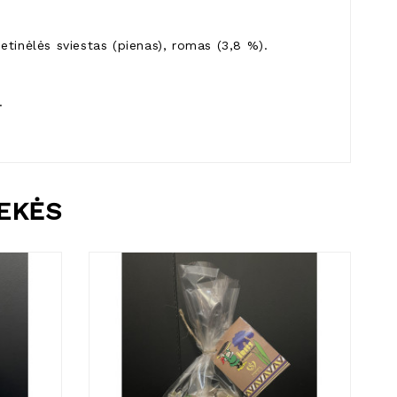
rietinėlės sviestas (pienas), romas (3,8 %).
.
REKĖS