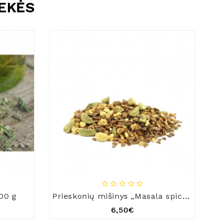
REKĖS
00 g
Prieskonių mišinys „Masala spice blend“
6,50€