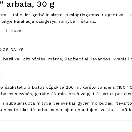
s“ arbata, 30 g
ata – tai pilies garbė ir aistra, paslaptingumas ir egzotika. La
 pilyje karaliauja džiugesys, ramybė ir šiluma.
 – Lietuva.
IOS DALYS
 bazilikai, citrinžolės, mėtos, liepžiedžiai, levandos, kvapieji 
S
nio šaukštelio arbatos užpilkite 200 ml karšto vandens (100 °C
rbatos savybės, gerkite 30 min. prieš valgį 1-3 kartus per dien
ri ir subalansuota mityba bei sveikas gyvenimo būdas. Nevar
u nesate tikri dėl arbatos vartojimo naudojant vaistus – būtina