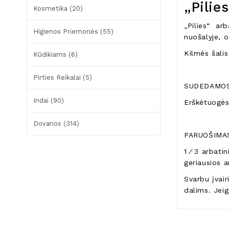
„Pilie
Kosmetika (20)
Pilies“ arb
„
Higienos Priemonės (55)
nuošalyje, o
Kilmės šalis
Kūdikiams (6)
Pirties Reikalai (5)
SUDEDAMOS
Indai (90)
Erškėtuogės,
Dovanos (314)
PARUOŠIMA
1 ⁄ 3 arbati
geriausios a
Svarbu įvai
dalims. Jeig