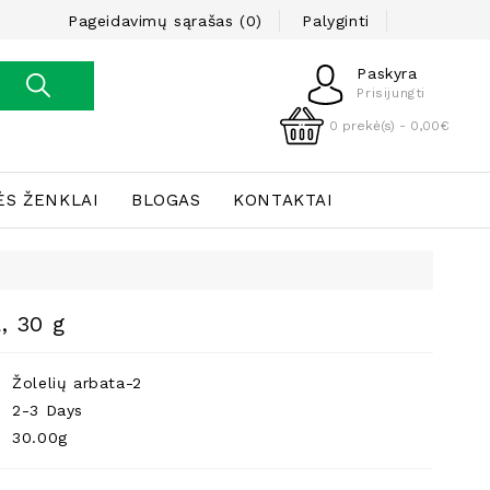
Pageidavimų sąrašas (0)
Palyginti
Paskyra
Prisijungti
0 prekė(s) - 0,00€
ĖS ŽENKLAI
BLOGAS
KONTAKTAI
a, 30 g
Žolelių arbata-2
2-3 Days
30.00g