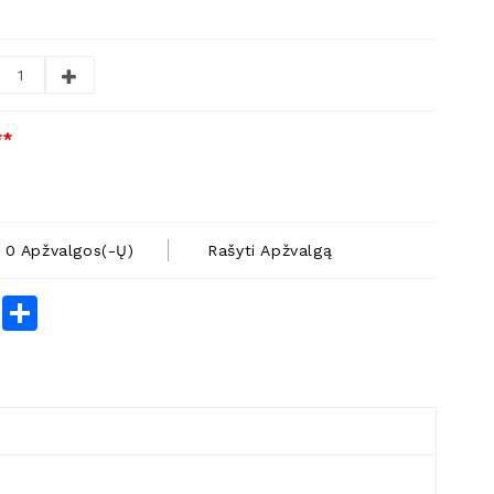
**
0 Apžvalgos(-Ų)
Rašyti Apžvalgą
rest
LinkedIn
Share