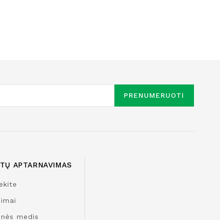
PRENUMERUOTI
NTŲ APTARNAVIMAS
ekite
nimai
inės medis