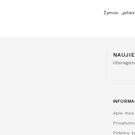
Žymos:
„pilies
NAUJIE
Užsiregis
INFORMA
Apie mus
Privatumo
Pirkimo ta