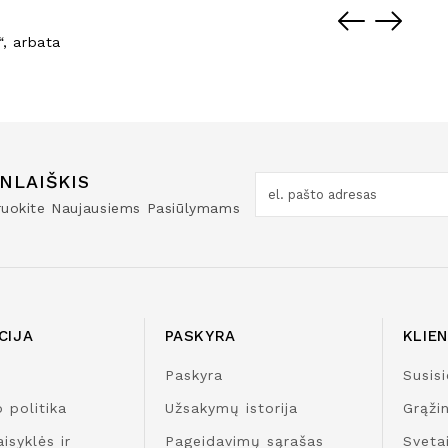
“
,
arbata
NLAIŠKIS
truokite Naujausiems Pasiūlymams
CIJA
PASKYRA
KLIE
Paskyra
Susisi
 politika
Užsakymų istorija
Grąži
isyklės ir
Pageidavimų sąrašas
Sveta