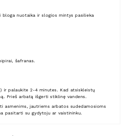
i bloga nuotaika ir slogios mintys pasilieka
pipirai, šafranas.
) ir palaukite 2-4 minutes. Kad atsiskleistų
ą. Prieš arbatą išgerti stiklinę vandens.
toti asmenims, jautriems arbatos sudedamosioms
 pasitarti su gydytoju ar vaistininku.