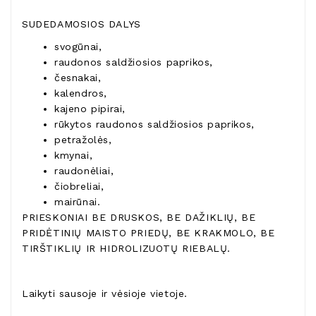
SUDEDAMOSIOS DALYS
svogūnai,
raudonos saldžiosios paprikos,
česnakai,
kalendros,
kajeno pipirai,
rūkytos raudonos saldžiosios paprikos,
petražolės,
kmynai,
raudonėliai,
čiobreliai,
mairūnai.
PRIESKONIAI BE DRUSKOS, BE DAŽIKLIŲ, BE
PRIDĖTINIŲ MAISTO PRIEDŲ, BE KRAKMOLO, BE
TIRŠTIKLIŲ IR HIDROLIZUOTŲ RIEBALŲ.
Laikyti sausoje ir vėsioje vietoje.