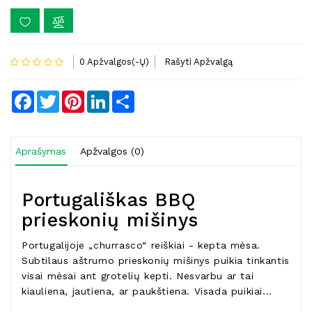
0 Apžvalgos(-Ų)
Rašyti Apžvalgą
Facebook
Twitter
Pinterest
LinkedIn
Share
Aprašymas
Apžvalgos (0)
Portugališkas BBQ
prieskonių mišinys
Portugalijoje „churrasco“ reiškiai - kepta mėsa.
Subtilaus aštrumo prieskonių mišinys puikia tinkantis
visai mėsai ant grotelių kepti. Nesvarbu ar tai
kiauliena, jautiena, ar paukštiena. Visada puikiai...