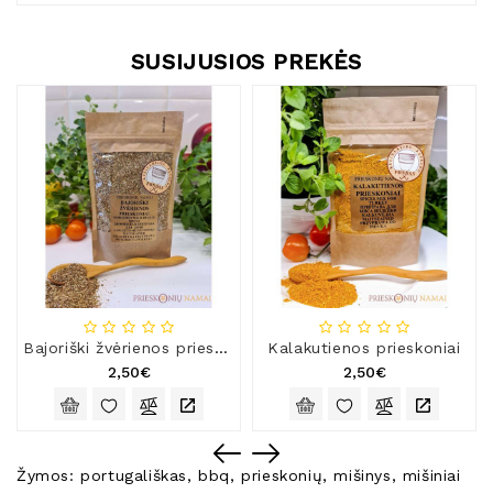
SUSIJUSIOS PREKĖS
Bajoriški žvėrienos prieskoniai
Kalakutienos prieskoniai
2,50€
2,50€
Žymos:
portugališkas
,
bbq
,
prieskonių
,
mišinys
,
mišiniai