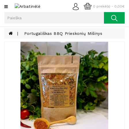
Kategorijos
0 prekė(s) - 0,00€
Arbata
Kava
Portugališkas BBQ Prieskonių Mišinys
Prieskoniai
Aliejus
Lieknėjimui,
Sveikatai
Ir
Grožiui
Riešutai
Becukriai
Saldėsiai
Saldėsiai
Gurmanams