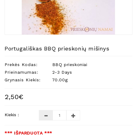
Natūralios
Žvakės
Namų
Kvapai
Eteriniai
Aliejai
Portugališkas BBQ prieskonių mišinys
Kosmetika
Prekės Kodas:
BBQ prieskoniai
Higienos
Priemonės
Prieinamumas:
2-3 Days
Grynasis Kiekis:
70.00g
Kūdikiams
Pirties
2,50€
Reikalai
Indai
Kiekis :
Dovanos
*** IŠPARDUOTA ***