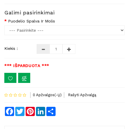
Galimi pasirinkimai
Puodelio Spalva Ir Molis
Kiekis :
*** IŠPARDUOTA ***
0 Apžvalgos(-Ų)
Rašyti Apžvalgą
Facebook
Twitter
Pinterest
LinkedIn
Share