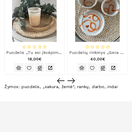
Puodelis „Tu esi įkvėpimas!“
Puodelių rinkinys „Gera nuotaika“ NETOBULAS
18,00€
40,00€
Žymos:
puodelis
,
„sakura
,
žemė“
,
rankų
,
darbo
,
indai