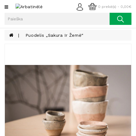
Kategorijos
0 prekė(s) - 0,00€
Arbata
Kava
Puodelis „Sakura Ir Žemė“
Prieskoniai
Aliejus
Lieknėjimui,
Sveikatai
Ir
Grožiui
Riešutai
Becukriai
Saldėsiai
Saldėsiai
Gurmanams