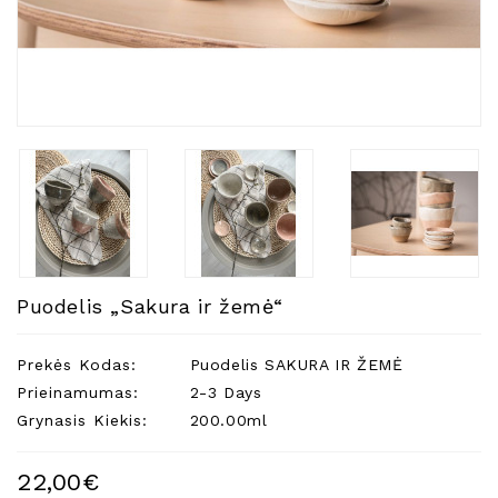
Natūralios
Žvakės
Namų
Kvapai
Eteriniai
Aliejai
Kosmetika
Higienos
Priemonės
Kūdikiams
Puodelis „Sakura ir žemė“
Pirties
Reikalai
Prekės Kodas:
Puodelis SAKURA IR ŽEMĖ
Prieinamumas:
2-3 Days
Indai
Grynasis Kiekis:
200.00ml
Dovanos
22,00€