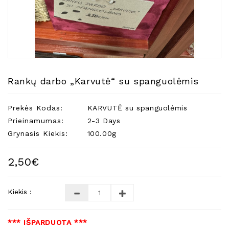
Natūralios
Žvakės
Namų
Kvapai
Eteriniai
Aliejai
Rankų darbo „Karvutė“ su spanguolėmis
Kosmetika
Prekės Kodas:
KARVUTĖ su spanguolėmis
Higienos
Priemonės
Prieinamumas:
2-3 Days
Grynasis Kiekis:
100.00g
Kūdikiams
Pirties
2,50€
Reikalai
Indai
Kiekis :
Dovanos
*** IŠPARDUOTA ***