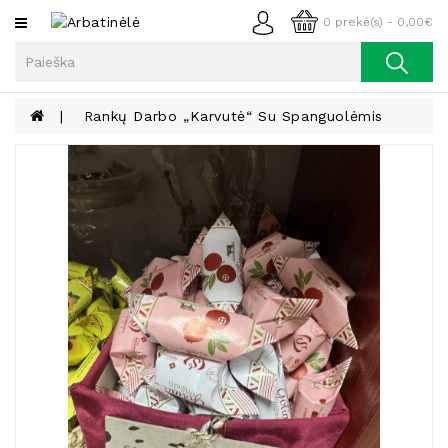
Kategorijos
0 prekė(s) - 0,00€
Arbata
Kava
Rankų Darbo „Karvutė“ Su Spanguolėmis
Prieskoniai
Aliejus
Lieknėjimui,
Sveikatai
Ir
Grožiui
Riešutai
Becukriai
Saldėsiai
Saldėsiai
Gurmanams