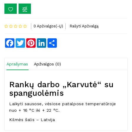
0 Apžvalgos(-Ų)
Rašyti Apžvalgą
Facebook
Twitter
Pinterest
LinkedIn
Share
Aprašymas
Apžvalgos (0)
Rankų darbo „Karvutė“ su
spanguolėmis
Laikyti sausose, vėsiose patalpose temperatūroje
nuo + 16 °C iki + 22 °C.
Kilmės šalis – Latvija