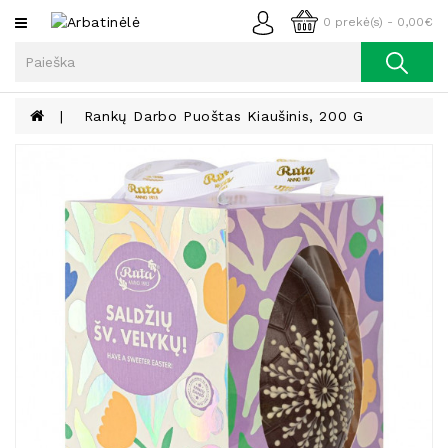
Kategorijos
0 prekė(s) - 0,00€
Arbata
Kava
Rankų Darbo Puoštas Kiaušinis, 200 G
Prieskoniai
Aliejus
Lieknėjimui,
Sveikatai
Ir
Grožiui
Riešutai
Becukriai
Saldėsiai
Saldėsiai
Gurmanams