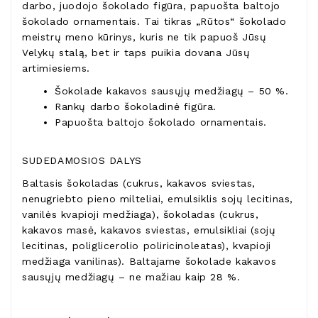
darbo, juodojo šokolado figūra, papuošta baltojo
šokolado ornamentais. Tai tikras „Rūtos“ šokolado
meistrų meno kūrinys, kuris ne tik papuoš Jūsų
Velykų stalą, bet ir taps puikia dovana Jūsų
artimiesiems.
Šokolade kakavos sausųjų medžiagų – 50 %.
Rankų darbo šokoladinė figūra.
Papuošta baltojo šokolado ornamentais.
SUDEDAMOSIOS DALYS
Baltasis šokoladas (cukrus, kakavos sviestas,
nenugriebto pieno milteliai, emulsiklis sojų lecitinas,
vanilės kvapioji medžiaga), šokoladas (cukrus,
kakavos masė, kakavos sviestas, emulsikliai (sojų
lecitinas, poliglicerolio poliricinoleatas), kvapioji
medžiaga vanilinas). Baltajame šokolade kakavos
sausųjų medžiagų – ne mažiau kaip 28 %.