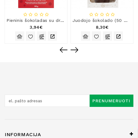
Pieninis šokoladas su dražė „Šokoladinis kiškis“
Juodojo šokolado (50 %) figūra „Kiškis“
3,94€
8,30€
PRENUMERUOTI
INFORMACIJA