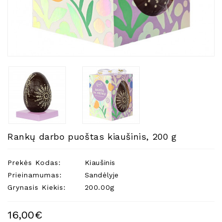
Natūralios
Žvakės
Namų
Kvapai
Eteriniai
Aliejai
Kosmetika
Higienos
Priemonės
Kūdikiams
Rankų darbo puoštas kiaušinis, 200 g
Pirties
Reikalai
Prekės Kodas:
Kiaušinis
Prieinamumas:
Sandėlyje
Indai
Grynasis Kiekis:
200.00g
Dovanos
16,00€