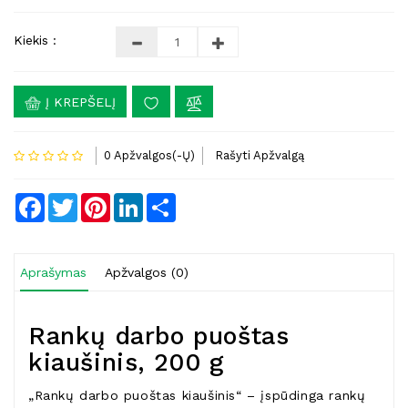
Kiekis :
Į KREPŠELĮ
0 Apžvalgos(-Ų)
Rašyti Apžvalgą
Facebook
Twitter
Pinterest
LinkedIn
Share
Aprašymas
Apžvalgos (0)
Rankų darbo puoštas
kiaušinis, 200 g
„Rankų darbo puoštas kiaušinis“ – įspūdinga rankų