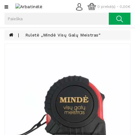
Kategorijos
0 prekė(s) - 0,00€
Arbata
Kava
Ruletė „Mindė Visų Galų Meistras“
Prieskoniai
Aliejus
Lieknėjimui,
Sveikatai
Ir
Grožiui
Riešutai
Becukriai
Saldėsiai
Saldėsiai
Gurmanams