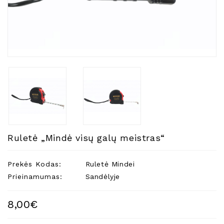
Natūralios
Žvakės
Namų
Kvapai
Eteriniai
Aliejai
Kosmetika
Higienos
Priemonės
Kūdikiams
Ruletė „Mindė visų galų meistras“
Pirties
Reikalai
Prekės Kodas:
Ruletė Mindei
Prieinamumas:
Sandėlyje
Indai
Dovanos
8,00€