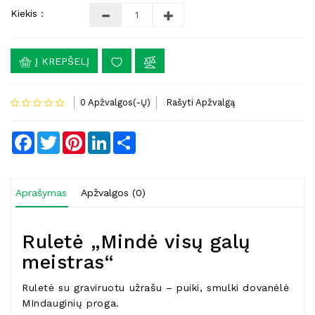
Kiekis :
Į KREPŠELĮ
0 Apžvalgos(-Ų)
Rašyti Apžvalgą
Facebook
Twitter
Pinterest
LinkedIn
Share
Aprašymas
Apžvalgos (0)
Ruletė „Mindė visų galų
meistras“
Ruletė su graviruotu užrašu – puiki, smulki dovanėlė
MIndauginių proga.