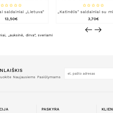
ai saldainiai „Lietuva“
13,50€
3,70€
niai
,
„auksinė
,
dirva“
,
sveriami
NLAIŠKIS
truokite Naujausiems Pasiūlymams
CIJA
PASKYRA
KLIE