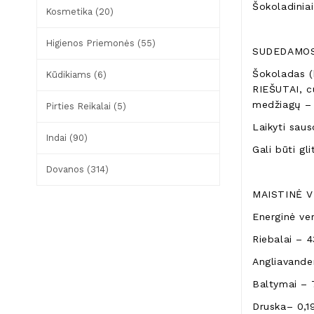
Šokoladiniai
Kosmetika (20)
Higienos Priemonės (55)
SUDEDAMOS
Šokoladas (
Kūdikiams (6)
RIEŠUTAI, c
medžiagų – 
Pirties Reikalai (5)
Laikyti saus
Indai (90)
Gali būti gl
Dovanos (314)
MAISTINĖ V
Energinė ve
Riebalai – 4
Angliavanden
Baltymai – 7
Druska– 0,1