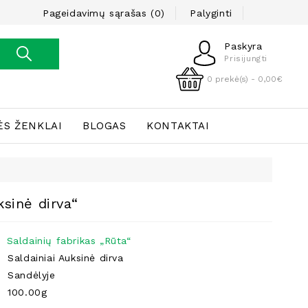
Pageidavimų sąrašas (0)
Palyginti
Paskyra
Prisijungti
0 prekė(s) - 0,00€
ĖS ŽENKLAI
BLOGAS
KONTAKTAI
ksinė dirva“
Saldainių fabrikas „Rūta“
Saldainiai Auksinė dirva
Sandėlyje
100.00g