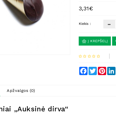
3,31€
Kiekis :
Į KREPŠELĮ
Facebook
Twitter
Pinte
Apžvalgos (0)
niai „Auksinė dirva“