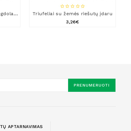
„Katinėlis" saldainiai su migdolais ir pieniniu šokoladu
Triufeliai su žemės riešutų įdaru
3,26€
PRENUMERUOTI
NTŲ APTARNAVIMAS