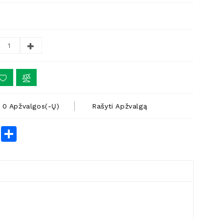
0 Apžvalgos(-Ų)
Rašyti Apžvalgą
rest
LinkedIn
Share