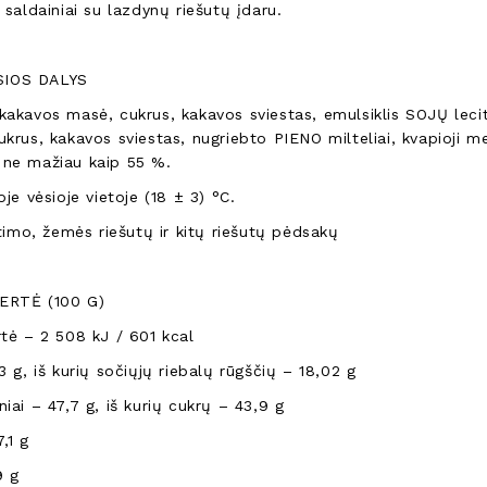
 saldainiai su lazdynų riešutų įdaru.
IOS DALYS
kakavos masė, cukrus, kakavos sviestas, emulsiklis SOJŲ lecit
ukrus, kakavos sviestas, nugriebto PIENO milteliai, kvapioji 
ne mažiau kaip 55 %.
oje vėsioje vietoje (18 ± 3) °C.
itimo, žemės riešutų ir kitų riešutų pėdsakų
ERTĖ (100 G)
rtė – 2 508 kJ / 601 kcal
3 g, iš kurių sočiųjų riebalų rūgščių – 18,02 g
iai – 47,7 g, iš kurių cukrų – 43,9 g
,1 g
9 g