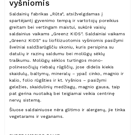
vyšniomis
Saldainių fabrikas „Rūta“, atsižvelgdamas į
spartėjantį gyvenimo tempą ir vartotojų poreikius
greitam bei vertingam maistui, sukūrė vaisių
saldainius vaikams „Greenz KIDS“. Saldainiai vaikams
„Greenz KIDS“ su liofilizuotomis vyšniomis pasižymi
švelniai saldžiarūgščiu skoniu, kuris persipina su
datulių ir razinų saldumu bei moliūgų sėklų
traškumu. Moliūgų sėklos turtingos mono-
polinesočiųjų riebalų rūgščių, jose didelis kiekis
skaidulų, baltymų, mineralų – ypač cinko, magnio ir
kalio, folio rūgšties ir kt. Vyšnios – pasižymi
geležies, skaidulinių medžiagų, magnio gausa, taip
pat gerina nuotaiką bei teigiamai veikia centrinę
nervų sistemą.
Šiuose saldainiuose nėra glitimo ir alergenų, jie tinka
vegetarams ir veganams.