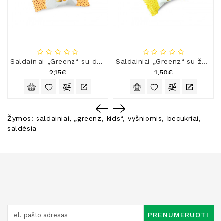
Saldainiai „Greenz“ su dumplūnėmis
Saldainiai „Greenz“ su žemės riešutais
2,15€
1,50€
Žymos:
saldainiai
,
„greenz
,
kids“
,
vyšniomis
,
becukriai
,
saldėsiai
PRENUMERUOTI