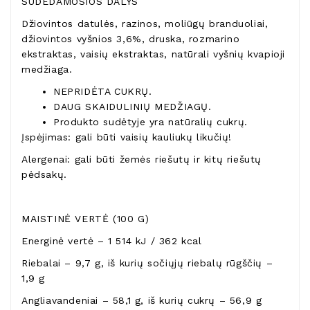
SUDEDAMOSIOS DALYS
Džiovintos datulės, razinos, moliūgų branduoliai,
džiovintos vyšnios 3,6%, druska, rozmarino
ekstraktas, vaisių ekstraktas, natūrali vyšnių kvapioji
medžiaga.
NEPRIDĖTA CUKRŲ.
DAUG SKAIDULINIŲ MEDŽIAGŲ.
Produkto sudėtyje yra natūralių cukrų.
Įspėjimas: gali būti vaisių kauliukų likučių!
Alergenai: gali būti žemės riešutų ir kitų riešutų
pėdsakų.
MAISTINĖ VERTĖ (100 G)
Energinė vertė – 1 514 kJ / 362 kcal
Riebalai – 9,7 g, iš kurių sočiųjų riebalų rūgščių –
1,9 g
Angliavandeniai – 58,1 g, iš kurių cukrų – 56,9 g