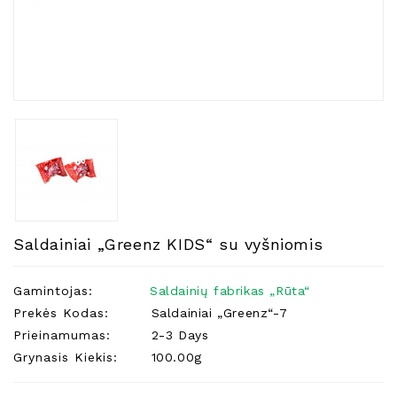
Natūralios
Žvakės
Namų
Kvapai
Eteriniai
Aliejai
Kosmetika
Higienos
Priemonės
Kūdikiams
Saldainiai „Greenz KIDS“ su vyšniomis
Pirties
Reikalai
Gamintojas:
Saldainių fabrikas „Rūta“
Prekės Kodas:
Saldainiai „Greenz“-7
Indai
Prieinamumas:
2-3 Days
Dovanos
Grynasis Kiekis:
100.00g