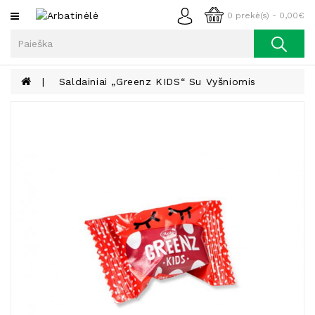
Kategorijos
0 prekė(s) - 0,00€
Arbata
Kava
Saldainiai „Greenz KIDS“ Su Vyšniomis
Prieskoniai
Aliejus
Lieknėjimui,
Sveikatai
Ir
Grožiui
Riešutai
Becukriai
Saldėsiai
Saldėsiai
Gurmanams