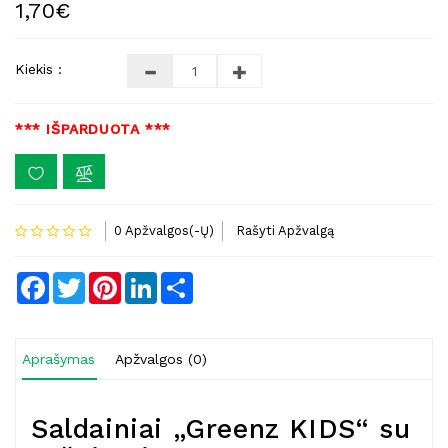
1,70€
Kiekis :
*** IŠPARDUOTA ***
0 Apžvalgos(-Ų)
Rašyti Apžvalgą
Facebook
Twitter
Pinterest
LinkedIn
Share
Aprašymas
Apžvalgos (0)
Saldainiai „Greenz KIDS“ su