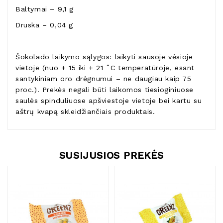
Baltymai – 9,1 g
Druska – 0,04 g
Šokolado laikymo sąlygos: laikyti sausoje vėsioje
vietoje (nuo + 15 iki + 21 ˚C temperatūroje, esant
santykiniam oro drėgnumui – ne daugiau kaip 75
proc.). Prekės negali būti laikomos tiesioginiuose
saulės spinduliuose apšviestoje vietoje bei kartu su
aštrų kvapą skleidžiančiais produktais.
SUSIJUSIOS PREKĖS