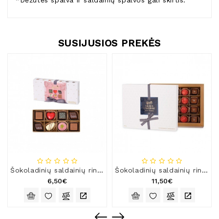
*Dėžutės spalva ir saldainių spalvos gali skirtis.
SUSIJUSIOS PREKĖS
Šokoladinių saldainių rinkinys „Rūta 1913“, 87 g
Šokoladinių saldainių rinkinys „Rūta 1913“ SALDŪS LINKĖJIMAI
6,50€
11,50€