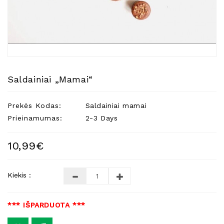
Natūralios
Žvakės
Namų
Kvapai
Eteriniai
Aliejai
Saldainiai „Mamai“
Kosmetika
Prekės Kodas:
Saldainiai mamai
Higienos
Priemonės
Prieinamumas:
2-3 Days
Kūdikiams
10,99€
Pirties
Reikalai
Kiekis :
Indai
Dovanos
*** IŠPARDUOTA ***