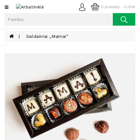
Kategorijos
0 prekė(s) - 0,00€
Arbata
Kava
Saldainiai „Mamai“
Prieskoniai
Aliejus
Lieknėjimui,
Sveikatai
Ir
Grožiui
Riešutai
Becukriai
Saldėsiai
Saldėsiai
Gurmanams