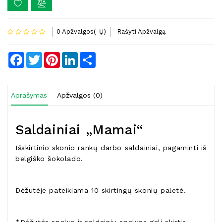
0 Apžvalgos(-Ų)
Rašyti Apžvalgą
Facebook
Twitter
Pinterest
LinkedIn
Share
Aprašymas
Apžvalgos (0)
Saldainiai „Mamai“
Išskirtinio skonio rankų darbo saldainiai, pagaminti iš
belgiško šokolado.
Dėžutėje pateikiama 10 skirtingų skonių paletė.