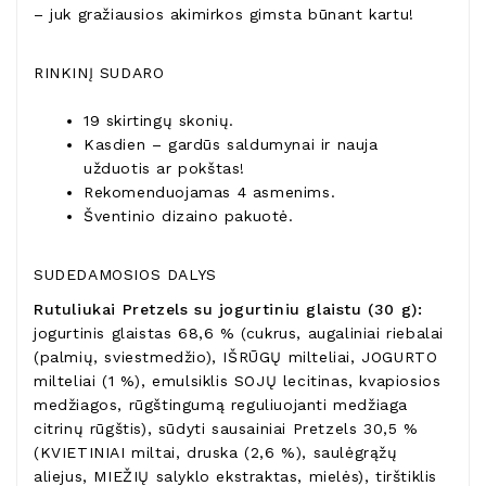
– juk gražiausios akimirkos gimsta būnant kartu!
RINKINĮ SUDARO
19 skirtingų skonių.
Kasdien – gardūs saldumynai ir nauja
užduotis ar pokštas!
Rekomenduojamas 4 asmenims.
Šventinio dizaino pakuotė.
SUDEDAMOSIOS DALYS
Rutuliukai Pretzels su jogurtiniu glaistu (30 g):
jogurtinis glaistas 68,6 % (cukrus, augaliniai riebalai
(palmių, sviestmedžio), IŠRŪGŲ milteliai, JOGURTO
milteliai (1 %), emulsiklis SOJŲ lecitinas, kvapiosios
medžiagos, rūgštingumą reguliuojanti medžiaga
citrinų rūgštis), sūdyti sausainiai Pretzels 30,5 %
(KVIETINIAI miltai, druska (2,6 %), saulėgrąžų
aliejus, MIEŽIŲ salyklo ekstraktas, mielės), tirštiklis