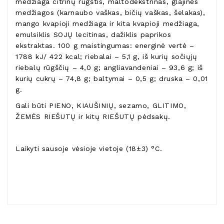
medžiaga citrinų rūgštis, maltodekstrinas, glajinės
medžiagos (karnaubo vaškas, bičių vaškas, šelakas),
mango kvapioji medžiaga ir kita kvapioji medžiaga,
emulsiklis SOJŲ lecitinas, dažiklis paprikos
ekstraktas. 100 g maistingumas: energinė vertė –
1788 kJ/ 422 kcal; riebalai – 5,1 g, iš kurių sočiųjų
riebalų rūgščių – 4,0 g; angliavandeniai – 93,6 g; iš
kurių cukrų – 74,8 g; baltymai – 0,5 g; druska – 0,01
g.
Gali būti PIENO, KIAUŠINIŲ, sezamo, GLITIMO,
ŽEMĖS RIEŠUTŲ ir kitų RIEŠUTŲ pėdsakų.
Laikyti sausoje vėsioje vietoje (18±3) °C.