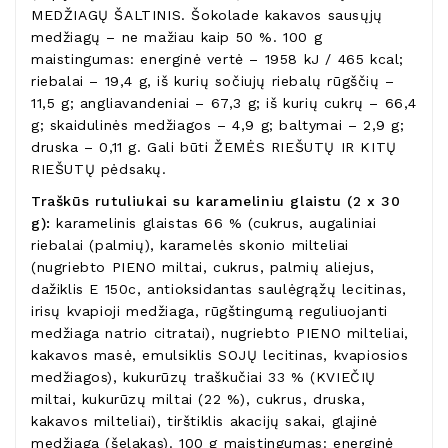
MEDŽIAGŲ ŠALTINIS. Šokolade kakavos sausųjų
medžiagų – ne mažiau kaip 50 %. 100 g
maistingumas: energinė vertė – 1958 kJ / 465 kcal;
riebalai – 19,4 g, iš kurių sočiujų riebalų rūgščių –
11,5 g; angliavandeniai – 67,3 g; iš kurių cukrų – 66,4
g; skaidulinės medžiagos – 4,9 g; baltymai – 2,9 g;
druska – 0,11 g. Gali būti ŽEMĖS RIEŠUTŲ IR KITŲ
RIEŠUTŲ pėdsakų.
Traškūs rutuliukai su karameliniu glaistu (2 x 30
g):
karamelinis glaistas 66 % (cukrus, augaliniai
riebalai (palmių), karamelės skonio milteliai
(nugriebto PIENO miltai, cukrus, palmių aliejus,
dažiklis E 150c, antioksidantas saulėgrąžų lecitinas,
irisų kvapioji medžiaga, rūgštingumą reguliuojanti
medžiaga natrio citratai), nugriebto PIENO milteliai,
kakavos masė, emulsiklis SOJŲ lecitinas, kvapiosios
medžiagos), kukurūzų traškučiai 33 % (KVIEČIŲ
miltai, kukurūzų miltai (22 %), cukrus, druska,
kakavos milteliai), tirštiklis akacijų sakai, glajinė
medžiaga (šelakas). 100 g maistingumas: energinė