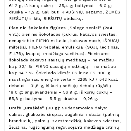
61,2 g, iš kurių cukrų – 35,4 g; baltymai – 6,0 g;
druska – 1,2 g. Gali būti KIAUŠINIŲ, sezamo, ŽEMĖS
RIEŠUTŲ ir kitų RIEŠUTŲ pėdsakų.
Pieninio šokolado figūros „Sniego seniai“ (2×4
vnt.):
pieninis šokoladas (cukrus, kakavos sviestas,
nenugriebto PIENO milteliai, kakavos masė, IŠRŪGŲ
milteliai, PIENO riebalai, emulsikliai (SOJŲ lecitinas,
E 476), kvapioji medžiaga vanilinas). Pieniniame
šokolade kakavos sausųjų medžiagų – ne mažiau
kaip 32,1 %, PIENO sausųjų medžiagų – ne mažiau
kaip 14,7 %. Šokolado kilmė: ES ir ne ES. 100 g
maistingumas: energinė vertė – 2265 kJ / 542 kcal;
riebalai – 31,8 g, iš kurių sočiųjų riebalų rūgščių –
19,0 g; angliavandeniai – 56,9 g, iš kurių cukrų –
55,8 g; baltymai – 5,5 g; druska – 0,26 g.
Dražė „Braškės“ (30 g):
Sudedamosios dalys:
cukrus, gliukozės sirupas, augaliniai riebalai (palmių
branduolių, palmių, sviestmedžio), kakavos sviestas,
želatina, rūgštingumą reguliuojanti medžiaga citrinų