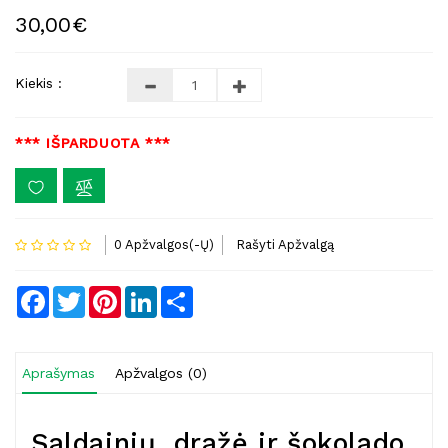
30,00€
Kiekis :
*** IŠPARDUOTA ***
0 Apžvalgos(-Ų)
Rašyti Apžvalgą
Facebook
Twitter
Pinterest
LinkedIn
Share
Aprašymas
Apžvalgos (0)
Saldainių, dražė ir šokolado