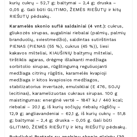
kurių cukrų – 52,7 g; baltymai – 2,4 g; druska –
0,05 g. Gali būti GLITIMO, ŽEMĖS RIEŠUTŲ ir kitų
RIEŠUTŲ pėdsakų.
Karamelės skonio suflė saldainiai (4 vnt.):
cukrus,
gliukozės sirupas, augaliniai riebalai (palmių, palmių
branduolių, sviestmedžio), saldintas sutirštintas
PIENAS (PIENAS (55 %), cukrus (45 %)), liesi
kakavos milteliai, KIAUŠINIŲ baltymų milteliai,
tirštiklis agaras, drėgmę išlaikanti medžiaga
sorbitolio sirupas, rūgštingumą reguliuojanti
medžiaga citrinų rūgštis, karamelės kvapioji
medžiaga ir kitos kvapiosios medžiagos,
stabilizatorius invertazė, emulsikliai (E 476, SOJŲ
lecitinas), karamelizuotas cukraus sirupas. 100 g
maistingumas: energinė vertė – 1847 kJ / 440 kcal;
riebalai – 20,1 g, iš kurių sočiųjų riebalų rūgščių –
12,9 g; angliavandeniai – 62,1 g, iš kurių cukrų – 51,8
g; baltymai – 2,4 g; druska – 0,05 g. Gali būti
GLITIMO, ŽEMĖS RIEŠUTŲ ir kitų RIEŠUTŲ pėdsakų.
Rutuliukai Pretzels su apelsinų skonio glaistu (30