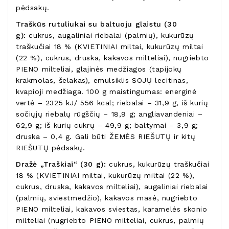
pėdsakų.
Traškūs rutuliukai su baltuoju glaistu (30
g):
cukrus, augaliniai riebalai (palmių), kukurūzų
traškučiai 18 % (KVIETINIAI miltai, kukurūzų miltai
(22 %), cukrus, druska, kakavos milteliai), nugriebto
PIENO milteliai, glajinės medžiagos (tapijokų
krakmolas, šelakas), emulsiklis SOJŲ lecitinas,
kvapioji medžiaga. 100 g maistingumas: energinė
vertė – 2325 kJ/ 556 kcal; riebalai – 31,9 g, iš kurių
sočiųjų riebalų rūgščių – 18,9 g; angliavandeniai –
62,9 g; iš kurių cukrų – 49,9 g; baltymai – 3,9 g;
druska – 0,4 g. Gali būti ŽEMĖS RIEŠUTŲ ir kitų
RIEŠUTŲ pėdsakų.
Dražė „Traškiai“ (30 g):
cukrus, kukurūzų traškučiai
18 % (KVIETINIAI miltai, kukurūzų miltai (22 %),
cukrus, druska, kakavos milteliai), augaliniai riebalai
(palmių, sviestmedžio), kakavos masė, nugriebto
PIENO milteliai, kakavos sviestas, karamelės skonio
milteliai (nugriebto PIENO milteliai, cukrus, palmių