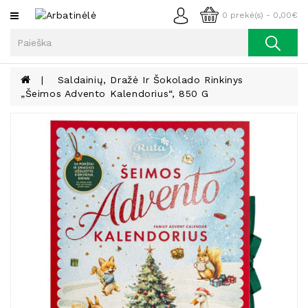
Kategorijos
0 prekė(s) - 0,00€
Arbata
Kava
Saldainių, Dražė Ir Šokolado Rinkinys
„Šeimos Advento Kalendorius“, 850 G
Prieskoniai
Aliejus
Lieknėjimui,
Sveikatai
Ir
Grožiui
Riešutai
Becukriai
Saldėsiai
Saldėsiai
Gurmanams