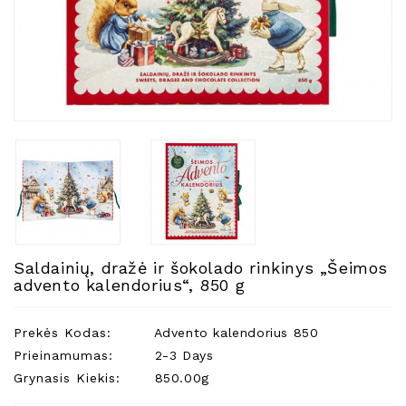
Natūralios
Žvakės
Namų
Kvapai
Eteriniai
Aliejai
Kosmetika
Higienos
Priemonės
Kūdikiams
Saldainių, dražė ir šokolado rinkinys „Šeimos
Pirties
advento kalendorius“, 850 g
Reikalai
Indai
Prekės Kodas:
Advento kalendorius 850
Dovanos
Prieinamumas:
2-3 Days
Grynasis Kiekis:
850.00g