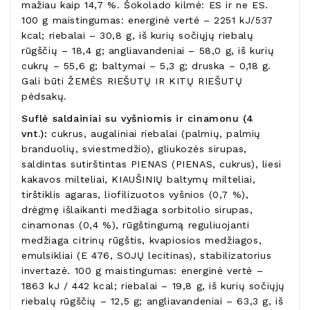
mažiau kaip 14,7 %. Šokolado kilmė: ES ir ne ES.
100 g maistingumas: energinė vertė – 2251 kJ/537
kcal; riebalai – 30,8 g, iš kurių sočiųjų riebalų
rūgščių – 18,4 g; angliavandeniai – 58,0 g, iš kurių
cukrų – 55,6 g; baltymai – 5,3 g; druska – 0,18 g.
Gali būti ŽEMĖS RIEŠUTŲ IR KITŲ RIEŠUTŲ
pėdsakų.
Suflė saldainiai su vyšniomis ir cinamonu (4
vnt.):
cukrus, augaliniai riebalai (palmių, palmių
branduolių, sviestmedžio), gliukozės sirupas,
saldintas sutirštintas PIENAS (PIENAS, cukrus), liesi
kakavos milteliai, KIAUŠINIŲ baltymų milteliai,
tirštiklis agaras, liofilizuotos vyšnios (0,7 %),
drėgmę išlaikanti medžiaga sorbitolio sirupas,
cinamonas (0,4 %), rūgštingumą reguliuojanti
medžiaga citrinų rūgštis, kvapiosios medžiagos,
emulsikliai (E 476, SOJŲ lecitinas), stabilizatorius
invertazė. 100 g maistingumas: energinė vertė –
1863 kJ / 442 kcal; riebalai – 19,8 g, iš kurių sočiųjų
riebalų rūgščių – 12,5 g; angliavandeniai – 63,3 g, iš