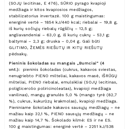
(SOJŲ lecitinas, E 476), SŪRIO pyrago kvapioji
medžiaga ir kitos kvapiosios medžiagos,
stabilizatorius invertazė. 100 g maistingumas:
energinė vertė – 1854 kJ/440 kcal; riebalai – 19,8 g,
iš kurių sočiųjų riebalų rūgščių – 12,5 g;
angliavandeniai – 63,0 g, iš kurių cukrų – 53,1 g;
baltymai – 2,3 g; druska – 0,04 g. Gali būti
GLITIMO, ŽEMĖS RIEŠUTŲ IR KITŲ RIEŠUTŲ
pėdsakų.
Pieninis šokoladas su mangais „Bumciai“ (4
vnt.):
pieninis šokoladas (cukrus, kakavos sviestas,
nenugriebto PIENO milteliai, kakavos masė, IŠRŪGŲ
milteliai, PIENO riebalai, emulsikliai (SOJŲ lecitinas,
poliglicerolio poliricinoleatas), kvapioji medžiaga
vanilinas), mangų granulės 5,0 % (mango tyrė (82,7
%), cukrus, kukurūzų krakmolas), kvapioji medžiaga.
Pieniniame šokolade kakavos sausųjų medžiagų – ne
mažiau kaip 32,1 %, PIENO sausųjų medžiagų – ne
mažiau kaip 14,7 %. Šokolado kilmė: ES ir ne ES.
100 g maistingumas: energinė vertė – 2251 kJ/538