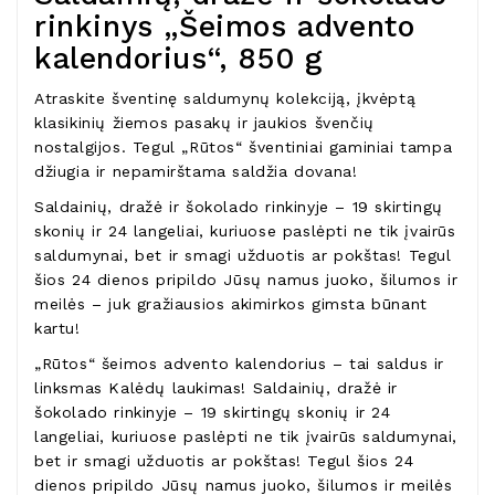
rinkinys „Šeimos advento
kalendorius“, 850 g
Atraskite šventinę saldumynų kolekciją, įkvėptą
klasikinių žiemos pasakų ir jaukios švenčių
nostalgijos. Tegul „Rūtos“ šventiniai gaminiai tampa
džiugia ir nepamirštama saldžia dovana!
Saldainių, dražė ir šokolado rinkinyje – 19 skirtingų
skonių ir 24 langeliai, kuriuose paslėpti ne tik įvairūs
saldumynai, bet ir smagi užduotis ar pokštas! Tegul
šios 24 dienos pripildo Jūsų namus juoko, šilumos ir
meilės – juk gražiausios akimirkos gimsta būnant
kartu!
„Rūtos“ šeimos advento kalendorius – tai saldus ir
linksmas Kalėdų laukimas! Saldainių, dražė ir
šokolado rinkinyje – 19 skirtingų skonių ir 24
langeliai, kuriuose paslėpti ne tik įvairūs saldumynai,
bet ir smagi užduotis ar pokštas! Tegul šios 24
dienos pripildo Jūsų namus juoko, šilumos ir meilės