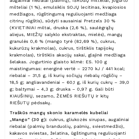
augaliniai riebalai (palmių), IŠRŪGŲ milteliai, jogurto
milteliai (1 %), emulsiklis SOJŲ lecitinas, kvapiosios
medžiagos, rūgštingumą reguliuojanti medžiaga
citrinų rūgštis), sūdyti sausainiai Pretzels 30 %
(KVIETINIAI miltai, druska (2,6 %), saulėgrąžų
aliejus, MIEŽIŲ salyklo ekstraktas, mielės), mangų
granulės 0,6 % (mango tyrė (82,69 %), cukrus,
kukurūzų krakmolas), cukrus, tirštiklis tapijokų
krakmolas), tirštiklis akacijų sakai, glajinė medžiaga
šelakas. Jogurtinio glaisto kilmė: ES. 100 g
maistingumas: energinė vertė – 2270 kJ / 441 kcal;
riebalai – 31,5 g, iš kurių sočiųjų riebalų rūgščių –
18,5 g; angliavandeniai – 60,1 g, iš kurių cukrų – 39,0
g; baltymai – 4,3 g; druska – 0,97 g. Gali būti
KIAUŠINIŲ, sezamo, ŽEMĖS RIEŠUTŲ ir kitų
RIEŠUTŲ pėdsakų.
Traškūs mangų skonio karamelės kubeliai
„Mango“ (30 g):
cukrus, gliukozės sirupas, augaliniai
riebalai (palmių branduolių, palmių, sviestmedžio),
kakavos sviestas, želatina, ūgštingumą reguliuojanti