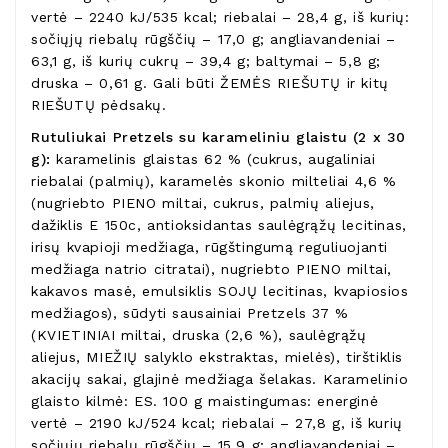
vertė – 2240 kJ/535 kcal; riebalai – 28,4 g, iš kurių:
sočiųjų riebalų rūgščių – 17,0 g; angliavandeniai –
63,1 g, iš kurių cukrų – 39,4 g; baltymai – 5,8 g;
druska – 0,61 g. Gali būti ŽEMĖS RIEŠUTŲ ir kitų
RIEŠUTŲ pėdsakų.
Rutuliukai Pretzels su karameliniu glaistu (2 x 30
g):
karamelinis glaistas 62 % (cukrus, augaliniai
riebalai (palmių), karamelės skonio milteliai 4,6 %
(nugriebto PIENO miltai, cukrus, palmių aliejus,
dažiklis E 150c, antioksidantas saulėgrąžų lecitinas,
irisų kvapioji medžiaga, rūgštingumą reguliuojanti
medžiaga natrio citratai), nugriebto PIENO miltai,
kakavos masė, emulsiklis SOJŲ lecitinas, kvapiosios
medžiagos), sūdyti sausainiai Pretzels 37 %
(KVIETINIAI miltai, druska (2,6 %), saulėgrąžų
aliejus, MIEŽIŲ salyklo ekstraktas, mielės), tirštiklis
akacijų sakai, glajinė medžiaga šelakas. Karamelinio
glaisto kilmė: ES. 100 g maistingumas: energinė
vertė – 2190 kJ/524 kcal; riebalai – 27,8 g, iš kurių
sočiųjų riebalų rūgščių – 15,9 g; angliavandeniai –