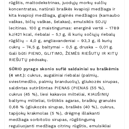
rūgštis, maltodekstrinas, juodųjų morkų sulčių
koncentratas, natūrali braškės kvapioji medžiaga ir
kita kvapioji medžiaga, glajinės medžiagos (karnaubo
vaškas, bičių vaškas, šelakas), emulsiklis SOJŲ
lecitinas. 100 g maistingumas: energinė vertė – 1789
kJ/421 kcal, riebalai – 5,1 g, iš kurių sočiųjų riebalų
rūgščių – 4,0 g, angliavandeniai – 93,3 g, iš kurių
cukrų – 74,5 g, baltymai – 0,5 g, druska – 0,01 g.
Gali būti PIENO, GLITIMO, ŽEMĖS RIEŠUTŲ IR KITŲ
RIEŠUTŲ pėdsakų.
SŪRIO pyrago skonio suflė saldainiai su braškėmis
(4 vnt.):
cukrus, augaliniai riebalai (palmių,
sviestmedžio, palmių branduolių), gliukozės sirupas,
saldintas sutirštintas PIENAS (PIENAS (55 %),
cukrus (45 %), liesi kakavos milteliai, KIAUŠINIŲ
baltymų milteliai, tirštiklis agaras, braškių granulės
0,68 % (gliukozės sirupas, braškės (40 %), cukrus,
tapijokų krakmolas (5 %), drėgmę išlaikanti
medžiaga sorbitolio sirupas, rūgštingumą
reguliuojanti medžiaga citrinų rūgštis, emulsikliai