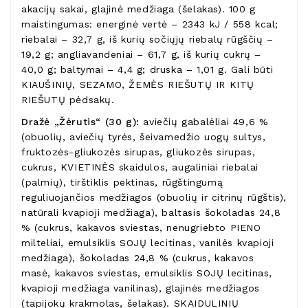
akacijų sakai, glajinė medžiaga (šelakas). 100 g
maistingumas: energinė vertė – 2343 kJ / 558 kcal;
riebalai – 32,7 g, iš kurių sočiųjų riebalų rūgščių –
19,2 g; angliavandeniai – 61,7 g, iš kurių cukrų –
40,0 g; baltymai – 4,4 g; druska – 1,01 g. Gali būti
KIAUŠINIŲ, SEZAMO, ŽEMĖS RIEŠUTŲ IR KITŲ
RIEŠUTŲ pėdsakų.
Dražė „Žėrutis“ (30 g):
aviečių gabalėliai 49,6 %
(obuolių, aviečių tyrės, šeivamedžio uogų sultys,
fruktozės-gliukozės sirupas, gliukozės sirupas,
cukrus, KVIETINĖS skaidulos, augaliniai riebalai
(palmių), tirštiklis pektinas, rūgštingumą
reguliuojančios medžiagos (obuolių ir citrinų rūgštis),
natūrali kvapioji medžiaga), baltasis šokoladas 24,8
% (cukrus, kakavos sviestas, nenugriebto PIENO
milteliai, emulsiklis SOJŲ lecitinas, vanilės kvapioji
medžiaga), šokoladas 24,8 % (cukrus, kakavos
masė, kakavos sviestas, emulsiklis SOJŲ lecitinas,
kvapioji medžiaga vanilinas), glajinės medžiagos
(tapijokų krakmolas, šelakas). SKAIDULINIŲ