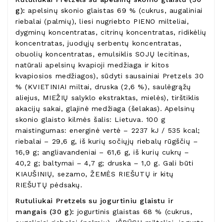
g):
apelsinų skonio glaistas 69 % (cukrus, augaliniai
riebalai (palmių), liesi nugriebto PIENO milteliai,
dygminų koncentratas, citrinų koncentratas, ridikėlių
koncentratas, juodųjų serbentų koncentratas,
obuolių koncentratas, emulsiklis SOJŲ lecitinas,
natūrali apelsinų kvapioji medžiaga ir kitos
kvapiosios medžiagos), sūdyti sausainiai Pretzels 30
% (KVIETINIAI miltai, druska (2,6 %), saulėgrąžų
aliejus, MIEŽIŲ salyklo ekstraktas, mielės), tirštiklis
akacijų sakai, glajinė medžiaga (šelakas). Apelsinų
skonio glaisto kilmės šalis: Lietuva. 100 g
maistingumas: energinė vertė – 2237 kJ / 535 kcal;
riebalai – 29,6 g, iš kurių sočiųjų riebalų rūgščių –
16,9 g; angliavandeniai – 61,6 g, iš kurių cukrų –
40,2 g; baltymai – 4,7 g; druska – 1,0 g. Gali būti
KIAUŠINIŲ, sezamo, ŽEMĖS RIEŠUTŲ ir kitų
RIEŠUTŲ pėdsakų.
Rutuliukai Pretzels su jogurtiniu glaistu ir
mangais (30 g):
jogurtinis glaistas 68 % (cukrus,