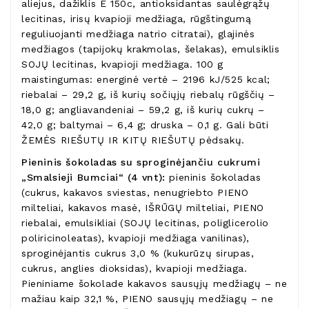
aliejus, dažiklis E 150c, antioksidantas saulėgrąžų
lecitinas, irisų kvapioji medžiaga, rūgštingumą
reguliuojanti medžiaga natrio citratai), glajinės
medžiagos (tapijokų krakmolas, šelakas), emulsiklis
SOJŲ lecitinas, kvapioji medžiaga. 100 g
maistingumas: energinė vertė – 2196 kJ/525 kcal;
riebalai – 29,2 g, iš kurių sočiųjų riebalų rūgščių –
18,0 g; angliavandeniai – 59,2 g, iš kurių cukrų –
42,0 g; baltymai – 6,4 g; druska – 0,1 g. Gali būti
ŽEMĖS RIEŠUTŲ IR KITŲ RIEŠUTŲ pėdsakų.
Pieninis šokoladas su sproginėjančiu cukrumi
„Smalsieji Bumciai“ (4 vnt):
pieninis šokoladas
(cukrus, kakavos sviestas, nenugriebto PIENO
milteliai, kakavos masė, IŠRŪGŲ milteliai, PIENO
riebalai, emulsikliai (SOJŲ lecitinas, poliglicerolio
poliricinoleatas), kvapioji medžiaga vanilinas),
sproginėjantis cukrus 3,0 % (kukurūzų sirupas,
cukrus, anglies dioksidas), kvapioji medžiaga.
Pieniniame šokolade kakavos sausųjų medžiagų – ne
mažiau kaip 32,1 %, PIENO sausųjų medžiagų – ne