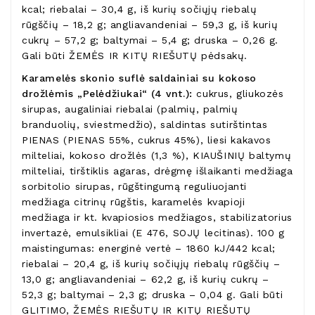
kcal; riebalai – 30,4 g, iš kurių sočiųjų riebalų
rūgščių – 18,2 g; angliavandeniai – 59,3 g, iš kurių
cukrų – 57,2 g; baltymai – 5,4 g; druska – 0,26 g.
Gali būti ŽEMĖS IR KITŲ RIEŠUTŲ pėdsakų.
Karamelės skonio suflė saldainiai su kokoso
drožlėmis „Pelėdžiukai“ (4 vnt.):
cukrus, gliukozės
sirupas, augaliniai riebalai (palmių, palmių
branduolių, sviestmedžio), saldintas sutirštintas
PIENAS (PIENAS 55%, cukrus 45%), liesi kakavos
milteliai, kokoso drožlės (1,3 %), KIAUŠINIŲ baltymų
milteliai, tirštiklis agaras, drėgmę išlaikanti medžiaga
sorbitolio sirupas, rūgštingumą reguliuojanti
medžiaga citrinų rūgštis, karamelės kvapioji
medžiaga ir kt. kvapiosios medžiagos, stabilizatorius
invertazė, emulsikliai (E 476, SOJŲ lecitinas). 100 g
maistingumas: energinė vertė – 1860 kJ/442 kcal;
riebalai – 20,4 g, iš kurių sočiųjų riebalų rūgščių –
13,0 g; angliavandeniai – 62,2 g, iš kurių cukrų –
52,3 g; baltymai – 2,3 g; druska – 0,04 g. Gali būti
GLITIMO, ŽEMĖS RIEŠUTŲ IR KITŲ RIEŠUTŲ