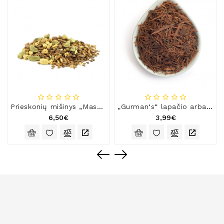
Prieskonių mišinys „Masala spice blend“
„Gurman‘s“ lapačio arbata
6,50€
3,99€