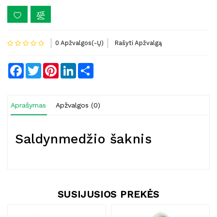
0 Apžvalgos(-Ų)
Rašyti Apžvalgą
Facebook
Twitter
Pinterest
LinkedIn
Share
Aprašymas
Apžvalgos (0)
Saldynmedžio šaknis
SUSIJUSIOS PREKĖS