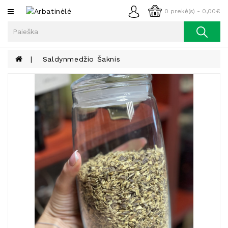
Kategorijos
0 prekė(s) - 0,00€
Arbata
Kava
Saldynmedžio Šaknis
Prieskoniai
Aliejus
Lieknėjimui,
Sveikatai
Ir
Grožiui
Riešutai
Becukriai
Saldėsiai
Saldėsiai
Gurmanams