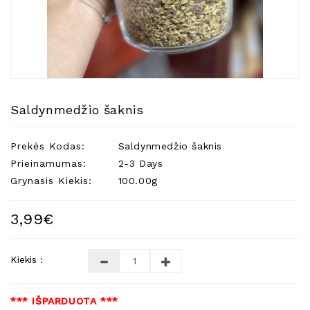
Natūralios
Žvakės
Namų
Kvapai
Eteriniai
Aliejai
Saldynmedžio šaknis
Kosmetika
Prekės Kodas:
Saldynmedžio šaknis
Higienos
Priemonės
Prieinamumas:
2-3 Days
Grynasis Kiekis:
100.00g
Kūdikiams
Pirties
3,99€
Reikalai
Indai
Kiekis :
Dovanos
*** IŠPARDUOTA ***