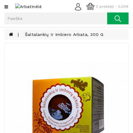
Kategorijos
0 prekė(s) - 0,00€
Arbata
Kava
Šaltalankių Ir Imbiero Arbata, 300 G
Prieskoniai
Aliejus
Lieknėjimui,
Sveikatai
Ir
Grožiui
Riešutai
Becukriai
Saldėsiai
Saldėsiai
Gurmanams