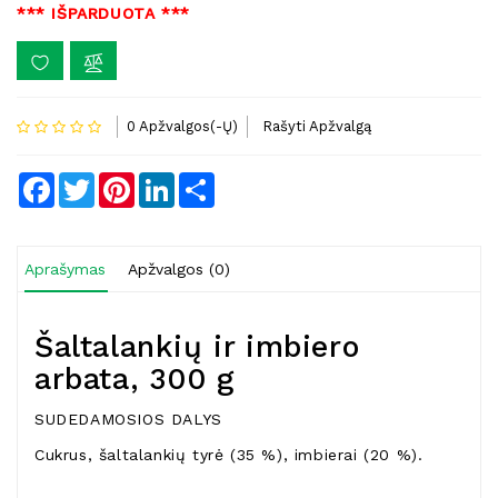
*** IŠPARDUOTA ***
0 Apžvalgos(-Ų)
Rašyti Apžvalgą
Facebook
Twitter
Pinterest
LinkedIn
Share
Aprašymas
Apžvalgos (0)
Šaltalankių ir imbiero
arbata, 300 g
SUDEDAMOSIOS DALYS
Cukrus, šaltalankių tyrė (35 %), imbierai (20 %).