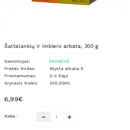
Natūralios
Žvakės
Namų
Kvapai
Eteriniai
Aliejai
Šaltalankių ir imbiero arbata, 300 g
Kosmetika
Gamintojas:
SKANOVĖ
Higienos
Priemonės
Prekės Kodas:
Skysta arbata-5
Prieinamumas:
2-3 Days
Kūdikiams
Grynasis Kiekis:
300.00ml
Pirties
Reikalai
6,99€
Indai
Dovanos
Kiekis :