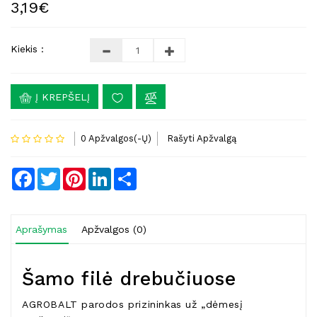
3,19€
Kiekis :
Į KREPŠELĮ
0 Apžvalgos(-Ų)
Rašyti Apžvalgą
Facebook
Twitter
Pinterest
LinkedIn
Share
Aprašymas
Apžvalgos (0)
Šamo filė drebučiuose
AGROBALT parodos prizininkas už „dėmesį