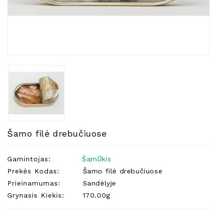
Natūralios
Žvakės
Namų
Kvapai
Eteriniai
Aliejai
Kosmetika
Higienos
Priemonės
Kūdikiams
Šamo filė drebučiuose
Pirties
Reikalai
Gamintojas:
ŠamŪkis
Prekės Kodas:
Šamo filė drebučiuose
Indai
Prieinamumas:
Sandėlyje
Dovanos
Grynasis Kiekis:
170.00g