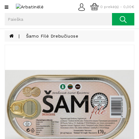
Kategorijos
0 prekė(s) - 0,00€
Arbata
Kava
Šamo Filė Drebučiuose
Prieskoniai
Aliejus
Lieknėjimui,
Sveikatai
Ir
Grožiui
Riešutai
Becukriai
Saldėsiai
Saldėsiai
Gurmanams