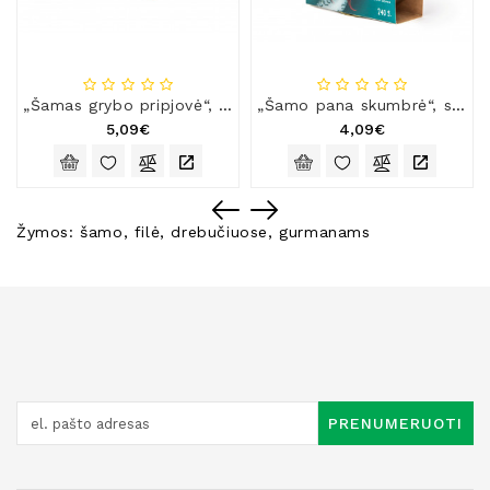
„Šamas grybo pripjovė“, šamas savose sultyse su džiovintais baravykais
„Šamo pana skumbrė“, skumbrė Thai Coco padaže
5,09€
4,09€
Žymos:
šamo
,
filė
,
drebučiuose
,
gurmanams
PRENUMERUOTI