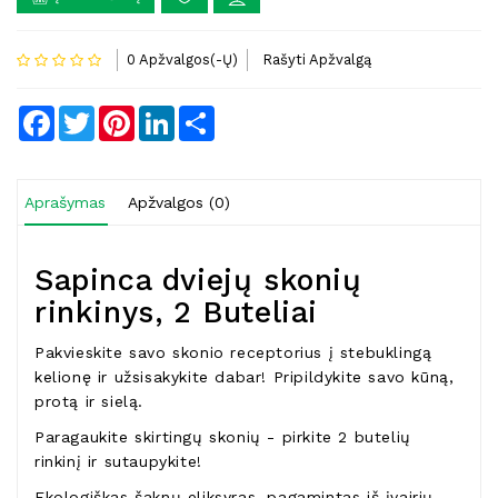
0 Apžvalgos(-Ų)
Rašyti Apžvalgą
Facebook
Twitter
Pinterest
LinkedIn
Share
Aprašymas
Apžvalgos (0)
Sapinca dviejų skonių
rinkinys, 2 Buteliai
Pakvieskite savo skonio receptorius į stebuklingą
kelionę ir užsisakykite dabar! Pripildykite savo kūną,
protą ir sielą.
Paragaukite skirtingų skonių - pirkite 2 butelių
rinkinį ir sutaupykite!
Ekologiškas šaknų eliksyras, pagamintas iš įvairių