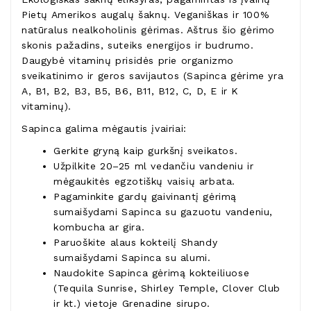
Pietų Amerikos augalų šaknų. Veganiškas ir 100%
natūralus nealkoholinis gėrimas. Aštrus šio gėrimo
skonis pažadins, suteiks energijos ir budrumo.
Daugybė vitaminų prisidės prie organizmo
sveikatinimo ir geros savijautos (Sapinca gėrime yra
A, B1, B2, B3, B5, B6, B11, B12, C, D, E ir K
vitaminų).
Sapinca galima mėgautis įvairiai:
Gerkite gryną kaip gurkšnį sveikatos.
Užpilkite 20–25 ml vedančiu vandeniu ir
mėgaukitės egzotiškų vaisių arbata.
Pagaminkite gardų gaivinantį gėrimą
sumaišydami Sapinca su gazuotu vandeniu,
kombucha ar gira.
Paruoškite alaus kokteilį Shandy
sumaišydami Sapinca su alumi.
Naudokite Sapinca gėrimą kokteiliuose
(Tequila Sunrise, Shirley Temple, Clover Club
ir kt.) vietoje Grenadine sirupo.