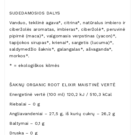
SUDEDAMOSIOS DALYS
Vanduo, tekilinė agava*, citrina*, natūralus imbiero ir
ciberžolės aromatas, imbieras*, ciberžolė*, peruvinė
pipirnė (maca)*, valgomasis verpstinas (yacon)*,
tapijokos sirupas*, krienai*, sargetis (lucuma)*,
saldymedžio šaknis*, galangalas*, ašvaganda*,
morkos*.
* = ekologiškos kilmės
ŠAKNŲ ORGANIC ROOT ELIXIR MAISTINĖ VERTĖ
Energetinė vertė (100 ml) 120,2 kJ / 510,3 kCal
Riebalai – 0 g
Angliavandeniai – 27,5 g, iš kurių cukrų – 26,2 g
Baltymai – 0,1 g
Druska – 0 g