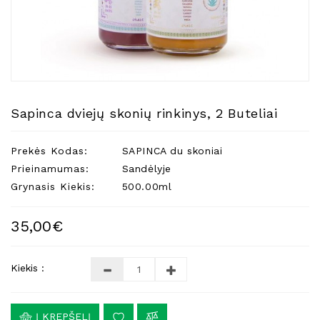
Natūralios
Žvakės
Namų
Kvapai
Eteriniai
Aliejai
Sapinca dviejų skonių rinkinys, 2 Buteliai
Kosmetika
Prekės Kodas:
SAPINCA du skoniai
Higienos
Priemonės
Prieinamumas:
Sandėlyje
Grynasis Kiekis:
500.00ml
Kūdikiams
Pirties
35,00€
Reikalai
Indai
Kiekis :
Dovanos
Į KREPŠELĮ