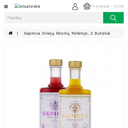
Kategorijos
0 prekė(s) - 0,00€
Arbata
Kava
Sapinca Dviejų Skonių Rinkinys, 2 Buteliai
Prieskoniai
Aliejus
Lieknėjimui,
Sveikatai
Ir
Grožiui
Riešutai
Becukriai
Saldėsiai
Saldėsiai
Gurmanams