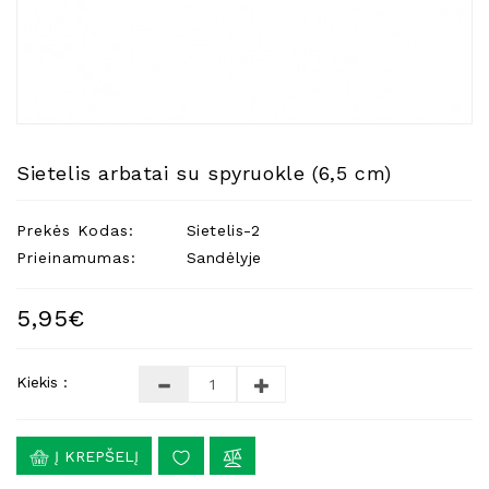
Natūralios
Žvakės
Namų
Kvapai
Eteriniai
Aliejai
Sietelis arbatai su spyruokle (6,5 cm)
Kosmetika
Prekės Kodas:
Sietelis-2
Higienos
Priemonės
Prieinamumas:
Sandėlyje
Kūdikiams
5,95€
Pirties
Reikalai
Kiekis :
Indai
Dovanos
Į KREPŠELĮ