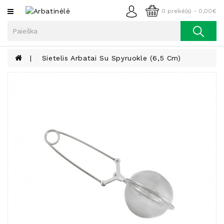
Kategorijos
0 prekė(s) - 0,00€
Arbata
Kava
Sietelis Arbatai Su Spyruokle (6,5 Cm)
Prieskoniai
Aliejus
Lieknėjimui,
Sveikatai
Ir
Grožiui
Riešutai
Becukriai
Saldėsiai
Saldėsiai
Gurmanams