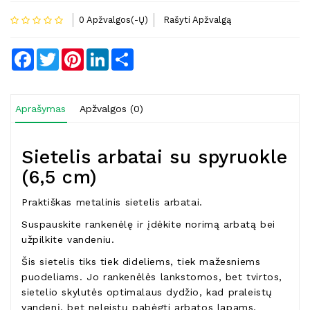
0 Apžvalgos(-Ų)
Rašyti Apžvalgą
Facebook
Twitter
Pinterest
LinkedIn
Share
Aprašymas
Apžvalgos (0)
Sietelis arbatai su spyruokle
(6,5 cm)
Praktiškas metalinis sietelis arbatai.
Suspauskite rankenėlę ir įdėkite norimą arbatą bei
užpilkite vandeniu.
Šis sietelis tiks tiek dideliems, tiek mažesniems
puodeliams. Jo rankenėlės lankstomos, bet tvirtos,
sietelio skylutės optimalaus dydžio, kad praleistų
vandenį, bet neleistų pabėgti arbatos lapams.