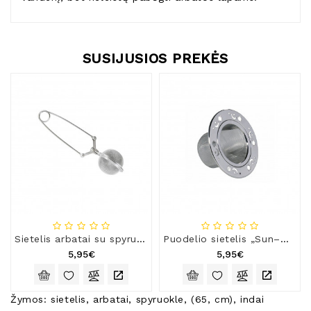
SUSIJUSIOS PREKĖS
Sietelis arbatai su spyruokle (4,5 cm)
Puodelio sietelis „Sun–Moon“
5,95€
5,95€
Žymos:
sietelis
,
arbatai
,
spyruokle
,
(65
,
cm)
,
indai